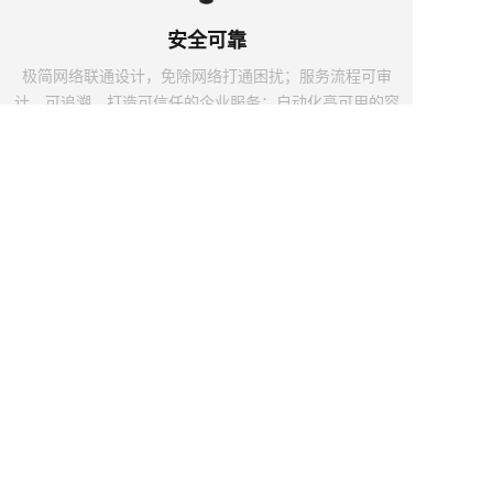
安全可靠
极简网络联通设计，免除网络打通困扰；服务流程可审
计、可追溯，打造可信任的企业服务；自动化高可用的容
灾方案设计，提升业务可靠性
体验智能
开放阿里云内部技术底座及官方云产品的支持系统； 全
链路检测能力，一键排查、智能检测；全生命周期的平台
能力支撑，保障用户体验