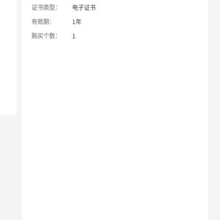
ernetes 版 ACK
云聚AI 严选权益
证书类型：
电子证书
AI 原生数据库服务发布
SSL 证书
2V
Fun-ASR
，一键激活高效办公新体验
理容器应用的 K8s 服务
精选AI产品，从模型到应用全链提效
Agent 数据网关
有效期：
1年
文戏情感细腻自然，动作戏激烈拳拳到肉，实现更强表演能力
支持中英文自由切换，具备更强的噪声鲁棒性
堡垒机
购买个数：
1
AI 用量加速计划
云原生数据库 PolarDB
防火墙
、识别商机，让客服更高效、服务更出色。
新老同享，达量后返
Agentic Database 发布
主机安全
应用
千问办公
NEW
AI 应用及服务市场
的智能体编程平台
一站式AI生产力平台
AI 应用
伶鹊
企业级人与Agent协作平台，接入和调度多个数字员工
智能客服平台，对话机器人、对话分析、智能外呼
大模型
大模型服务平台百炼 - 全妙
自然语言处理
应用创作平台
多模态内容创作工具，已接入 DeepSeek
数据标注
机器学习
息提取
与 AI 智能体进行实时音视频通话