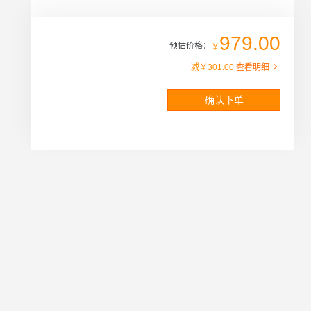
979.00
预估价格：
￥
减￥
301.00
查看明细
确认下单
务
关注阿里云
础服务
关注阿里云公众号或下载阿里云APP，
关注云资讯，随时随地运维管控云服务
业增值服务
云服务
网公告