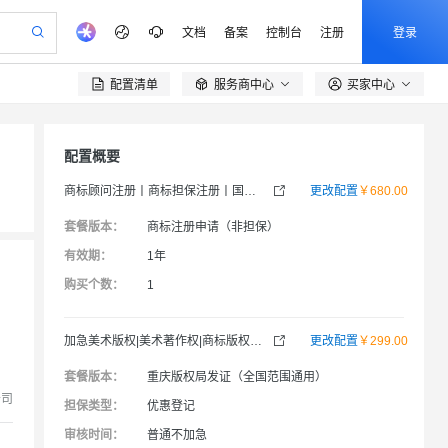
文档
备案
控制台
注册
登录
配置清单
服务商中心
买家中心

验
作计划
器
AI 活动
专业服务
服务伙伴合作计划
开发者社区
加入我们
产品动态
服务平台百炼
阿里云 OPC 创新助力计划
一站式生成采购清单，支持单品或批量购买
io：打造专属 AI 语音助手
S产品伙伴计划（繁花）
峰会
CS
造的大模型服务与应用开发平台
一句话生成原生可编辑精美 PPT 文稿
AI 生产力先锋
Al MaaS 服务伙伴赋能合作
域名
博文
Careers
配置概要
至高可申请百万元
Qwen3.8-Max 模型上线
开启高性价比 AI 编程新体验
弹性可伸缩的云计算服务
Qwen-Audio-3.0-Realtime 端到端实时语音角色扮演
输入一句话想法, 轻松生成专业的 PPT
先锋实践拓展 AI 生产力的边界
Token 补贴，五大权
计划
海大会
伙伴信用分合作计划
商标
问答
社会招聘
商标顾问注册丨商标担保注册丨国际商标丨马德里商标丨

更改配置
￥680.00
益加速 OPC 成功
eek-V4-Pro
SS
一键部署幻兽帕鲁游戏服务器
飞天发布时刻
HOT
Open Search 向量检索版支
划
备案
电子书
校园招聘
套餐版本：
商标注册申请（非担保）
pSeek-V4-Pro
视频创作，一键激活电商全链路生产力
稳定、安全、高性价比、高性能的云存储服务
一键购买专属联机服务器，轻松开启游戏
所见，即是所愿
持视频检索 Pipeline 功能
更多支持
有效期：
1年
划
公司注册
镜像站
视频生成
语音识别与合成
专属 QwenPaw
漫剧工坊：一站式动画创作平台
AI 实训营
HOT
应用身份服务 (IDaaS)
购买个数：
1
合作伙伴培训与认证
划
上云迁移
站生成，高效打造优质广告素材
全接入的云上超级电脑
从聊天伙伴进化为能主动干活的本地数字员工
快速生产连贯的高质量长漫剧
从基础到进阶，Agent 创客手把手教你
OpenClaw 管理能力上线
lScope
我要反馈
e-1.1-T2V
Qwen3-TTS-Flash
查询合作伙伴
n Alibaba Cloud ISV 合作
代维服务
建企业门户网站
10 分钟搭建微信、支付宝小程序
MaxCompute MaxFrame 提
加急美术版权|美术著作权|商标版权|游戏版权|摄影版权|卡通版权|版权登记|不通过退款|全国范围

更改配置
￥299.00
畅细腻的高质量视频
离线语音合成大模型，多语言方言自适应，低延迟高稳定
创新加速
ope
登录合作伙伴管理后台
我要建议
站，无忧落地极速上线
以可视化方式快速构建移动和 PC 门户网站
国内短信简单易用，安全可靠，秒级触达，全球覆盖200+国家和地区。
高效部署网站，快速应用到小程序
供自动弹性内存功能
套餐版本：
重庆版权局发证（全国范围通用）
安全
我要投诉
e-1.1-I2V
Cosyvoice-V3-Flash
公司
PolarDB
上云场景组合购
Milvus 弹性伸缩功能新增节
伴
担保类型：
优惠登记
漫剧创作，剧本、分镜、视频高效生成
100%兼容MySQL、PostgreSQL，兼容Oracle，支持集中和分布式
覆盖90%+业务场景，专享组合折扣价
点支持范围
畅自然，细节丰富
高表现力语音合成大模型，语音克隆听感自然
VPN
审核时间：
普通不加急