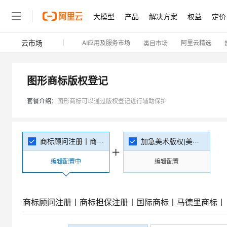
大模型
产品
解决方案
权益
定价
云市场
AI应用及服务市场
阿里云精选
类目市场
大模型
产品
解决方案
权益
定价
云市场
伙伴
服务
了解阿里云
精选产品
精选解决方案
普惠上云
产品定价
精选商城
成为销售伙伴
售前咨询
为什么选择阿里云
千问AI平台
了解云产品的定价详情
大模型服务平台百炼
千问办公，解锁你的工作
普惠上云 官方力荐
分销伙伴
在线服务
网站建设
什么是云计算
大
图形商标版权登记
大模型服务与应用平台
企业级Agent产品，直接
云服务器38元/年起，超
咨询伙伴
多端小程序
技术领先
套餐介绍：
图形商标可以通过版权登记进行辅助保护
云上成本管理
售后服务
轻量应用服务器
Agency Agents：拥
官方推荐返现计划
大模型
精选产品
精选解决方案
Salesforce 国际版订阅
稳定可靠
管理和优化成本
推荐新用户得奖励，单订单
销售伙伴合作计划
自助服务
友盟天域
安全合规
人工智能与机器学习
AI
文本生成
云数据库 RDS
HappyHorse 打造一
云工开物
商标顾问注册丨商标担保注册丨国际商标丨马德里商标丨
加急美术版权|美术著作权|商标版权|游戏版权|摄影版权|卡通版权|版权登记|不通过退款|全国范围
无影生态合作计划
在线服务
观测云
分析师报告
高校专属算力普惠，学生认
计算
互联网应用开发
Qwen3.8-Max
编辑配置中
编辑配置
HOT
Salesforce On Alibaba C
工单服务
Tuya 物联网平台阿里云
研究报告与白皮书
人工智能平台 PAI
快速拥有专属 OpenClaw
大模
Consulting Partner 合
大数据
容器
智能体时代全能旗舰模型
免费试用
短信专区
一站式AI开发、训练和推
蓝凌 OA
AI 大模型销售与服务生
现代化应用
存储
天池大赛
Qwen3.7-Plus
商标顾问注册丨商标担保注册丨国际商标丨马德里商标丨
云解析DNS
解决方案免费试用 新老
电子合同
最高领取价值200元试用
能看、能想、能动手的多模
安全
网络与CDN
AI 算法大赛
畅捷通