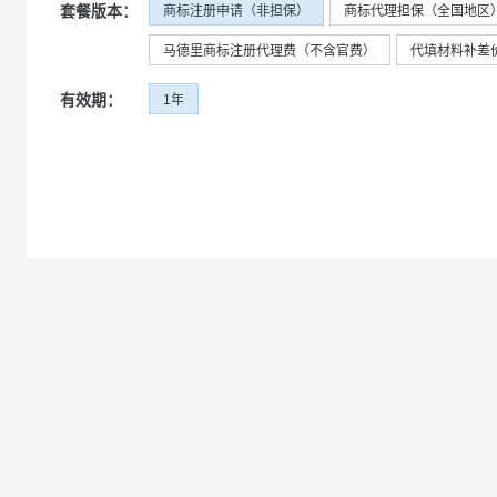
套餐版本
：
商标注册申请（非担保）
商标代理担保（全国地区
大数据开发治理平台 Data
AI 产品 免费试用
网络
安全
云开发大赛
Qwen3-VL-Plus
Tableau 订阅
1亿+ 大模型 tokens 和 
马德里商标注册代理费（不含官费）
代填材料补差
可观测
入门学习赛
中间件
AI空中课堂在线直播课
云防火墙
140+云产品 免费试用
有效期
：
1年
上云与迁云
云原生的云上边界网络安全
产品新客免费试用，最长1
数据库
生态解决方案
大模型服务
企业出海
大模型ACA认证体验
大数据计算
助力企业全员 AI 认知与能
行业生态解决方案
千问AI平台-Token Plan
政企业务
媒体服务
开发者生态解决方案
企业服务与云通信
千问AI平台-模型体验
AI 开发和 AI 应用解决
在线体验全尺寸、多种模态
域名与网站
Happy 系列大模型
终端用户计算
Serverless
开发工具
大模型解决方案
迁移与运维管理
快速部署 Dify，高效搭建 