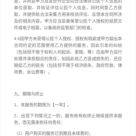
息，并同意甲方及其合作企业向合法保存公民个人信息的
单位获取、并验证评估公民个人信息，同时同意乙方获
取，并提供给合法采集方用来核验评估、反馈本合同所涉
及的相关内容。甲方应当妥善保管公民个人授权的纸质文
件或电子档案，以备政府监管部门的检查。
4.6因甲方未获得公民个人授权、授权有瑕疵或甲方超出本
合同约定的范围使用乙方提供的服务，因此引发的纠纷
（包括但不限于权利人的起诉、索赔、等）应由甲方自行
处理并承担相应的责任，如因此给乙方造成损失的，还应
赔偿乙方的损失（包括但不限于经济损失、政府罚款、律
师费、诉讼费等）。
九、期限与终止
1、本服务的期限为【一年】。
2、出现下列情况之一的，服务商有权终止继续提供本服
务，而无需承担任何责任：
（1）用户购买的服务已到期且未续费的；