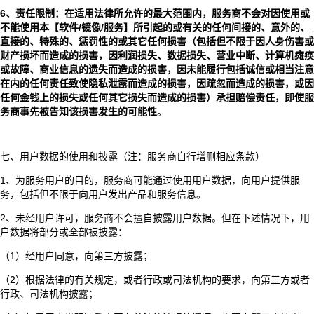
6
、责任限制：在适用法律所允许的最大范围内，服务商不会对因使用或
不能使用本【软件/镜像/服务】所引起的或有关的任何间接的、意外的、
直接的、特殊的、惩罚性的或其它任何损害（包括但不限于因人身伤害或
财产损坏而造成的损害，因利润损失、数据损失、营业中断、计算机瘫痪
或故障、商业信息的遗失而造成的损害，因未能履行包括诚信或相当注意
在内的任何责任致使隐私泄露而造成的损害，因疏忽而造成的损害，或因
任何金钱上的损失或任何其它损失而造成的损害）承担赔偿责任，即使服
务商事先被告知该损害发生的可能性
。
七、用户数据的使用和披露（注：服务商自行增删相应条款）
1、为服务用户的目的，服务商可能通过使用用户数据，向用户提供服
务，包括但不限于向用户发出产品和服务信息。
2、未经用户许可，服务商不会擅自披露用户数据。但在下述情况下，用
户数据将部分或全部被披露：
（1）经用户同意，向第三方披露；
（2）根据法律的有关规定，或者行政或司法机构的要求，向第三方或者
行政、司法机构披露；