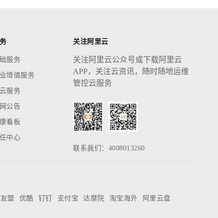
务
关注阿里云
关注阿里云公众号或下载阿里云
础服务
APP，关注云资讯，随时随地运维
业增值服务
管控云服务
云服务
网公告
康看板
任中心
联系我们：4008013260
友盟
优酷
钉钉
支付宝
达摩院
淘宝海外
阿里云盘