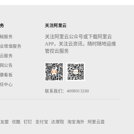
务
关注阿里云
关注阿里云公众号或下载阿里云
础服务
APP，关注云资讯，随时随地运维
业增值服务
管控云服务
云服务
网公告
康看板
任中心
联系我们：4008013260
友盟
优酷
钉钉
支付宝
达摩院
淘宝海外
阿里云盘