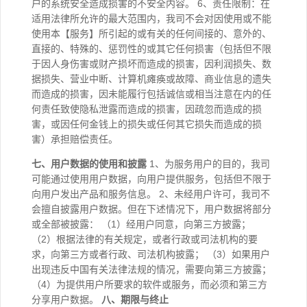
户的系统安全造成损害的不安全内容。 6、责任限制：在
适用法律所允许的最大范围内，我司不会对因使用或不能
使用本【服务】所引起的或有关的任何间接的、意外的、
直接的、特殊的、惩罚性的或其它任何损害（包括但不限
于因人身伤害或财产损坏而造成的损害，因利润损失、数
据损失、营业中断、计算机瘫痪或故障、商业信息的遗失
而造成的损害，因未能履行包括诚信或相当注意在内的任
何责任致使隐私泄露而造成的损害，因疏忽而造成的损
害，或因任何金钱上的损失或任何其它损失而造成的损
害）承担赔偿责任。
七、用户数据的使用和披露
1、为服务用户的目的，我司
可能通过使用用户数据，向用户提供服务，包括但不限于
向用户发出产品和服务信息。 2、未经用户许可，我司不
会擅自披露用户数据。但在下述情况下，用户数据将部分
或全部被披露： （1）经用户同意，向第三方披露；
（2）根据法律的有关规定，或者行政或司法机构的要
求，向第三方或者行政、司法机构披露； （3）如果用户
出现违反中国有关法律法规的情况，需要向第三方披露；
（4）为提供用户所要求的软件或服务，而必须和第三方
分享用户数据。
八、期限与终止