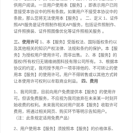
供用户阅读。一旦用户使用本【服务】，即表示用户已同
意接受本协议中的所有条款。如果用户不接受本协议中的
条款，那么您将无法使用本【服务】。 二、定义 1、证件
照API服务是证件照制作相关API服务，包括证件照制作、
证件照换装、证件照图像优化等证件照相关服务 。
三、使用许可
1、本【服务】受版权法、国际版权条约以
及其他相关的知识产权法律、法规和条约的保护。本【服
务】为授权用户使用许可，而非出售。 2、本【服务】的
版权/所有权归无锡维纳图科技有限公司所有。 3、根据本
协议的约定，我司授予用户一项非排他的、不可转让的使
用本【服务】的使用许可。用户不得转售或以其他方式转
让本使用许可权利以牟取商业利益。
四、费用
1、我司同意，目前向用户免费提供本【服务】的使用许
可。但该免费服务，不应视为我司放弃在未来某一时刻开
始收费的权利。未来我司如对用户就本【服务】收取许可
费用，将通过相关网页、购买环节等明示告知用户。
（注：此条规定适用免费产品）
2、用户使用本【服务】须按照本【服务】的价格体系、