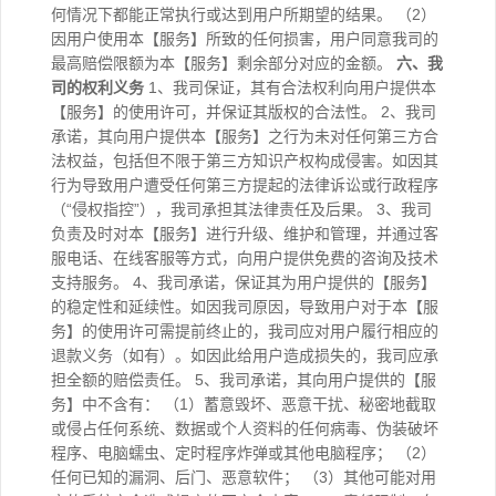
何情况下都能正常执行或达到用户所期望的结果。 （2）
因用户使用本【服务】所致的任何损害，用户同意我司的
最高赔偿限额为本【服务】剩余部分对应的金额。
六、我
司的权利义务
1、我司保证，其有合法权利向用户提供本
【服务】的使用许可，并保证其版权的合法性。 2、我司
承诺，其向用户提供本【服务】之行为未对任何第三方合
法权益，包括但不限于第三方知识产权构成侵害。如因其
行为导致用户遭受任何第三方提起的法律诉讼或行政程序
（“侵权指控”），我司承担其法律责任及后果。 3、我司
负责及时对本【服务】进行升级、维护和管理，并通过客
服电话、在线客服等方式，向用户提供免费的咨询及技术
支持服务。 4、我司承诺，保证其为用户提供的【服务】
的稳定性和延续性。如因我司原因，导致用户对于本【服
务】的使用许可需提前终止的，我司应对用户履行相应的
退款义务（如有）。如因此给用户造成损失的，我司应承
担全额的赔偿责任。 5、我司承诺，其向用户提供的【服
务】中不含有： （1）蓄意毁坏、恶意干扰、秘密地截取
或侵占任何系统、数据或个人资料的任何病毒、伪装破坏
程序、电脑蠕虫、定时程序炸弹或其他电脑程序； （2）
任何已知的漏洞、后门、恶意软件； （3）其他可能对用