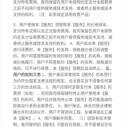
支付所有费用。我司保留在用户未按照约定支付全部费用
之前不向用户提供服务或技术支持，或者终止服务或技术
支持的权利。（注：此条规定适用收费产品）
3、用户使用本【服务】须按照本【服务】的价格体系、
支付所有试用以及正式服务费用。我司保留在用户未按照
约定支付全部费用之前不向用户提供服务或技术支持，或
者终止服务或技术支持的权利。 4、用户如对本【服务】
进行续费时，本【服务】的名称、规格或价格已经调整
的，用户同意按照届时有效的新的【服务】的名称、规格
或价格履行；用户不同意新的【服务】的名称、规格或价
格的，可不进行续费，本【服务】到期后自动终止。
五、
用户的权利义务
1、用户保证其使用本【服务】的各项行
为均符合国家法律法规的规定，合法真实且不侵害任何第
三方的合法权益。 2、用户应按时足额支付本【服务】的
费用（如有），否则我司保留随时终止用户使用本【服
务】的权利，用户应对我司终止本【服务】而可能造成的
损害自行承担全部责任。 3、用户保证，除且仅除法律明
确允许的活动以外，用户不得逆向工程、反编译或反汇编
本【服务】。 4、用户理解并同意， （1）因现有技术限
制，我司提供的【服务】可能存在瑕疵，并不能保证在任