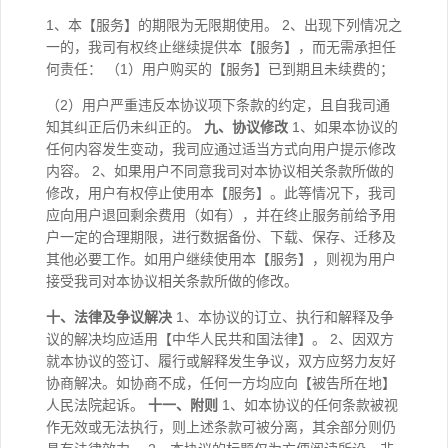
1、本【服务】的期限为无限期使用。 2、出现下列情况之
一的，我司有权终止继续提供本【服务】，而无需承担任
何责任： （1）用户购买的【服务】已到期且未续费的；
（2）用户严重违反本协议项下条款的约定，且自我司通
知其纠正后仍未纠正的。
九、协议修改
1、如果本协议的
任何内容发生变动，我司应通过适当方式向用户提示修改
内容。 2、如果用户不同意我司对本协议相关条款所做的
修改，用户有权停止使用本【服务】。此等情况下，我司
应向用户退回剩余费用（如有），并在终止服务前给予用
户一定的合理期限，进行数据备份、下载、保存、迁移及
其他必要工作。如用户继续使用本【服务】，则视为用户
接受我司对本协议相关条款所做的修改。
十、法律及争议解决
1、本协议的订立、执行和解释及争
议的解决均应适用【中华人民共和国法律】。 2、因双方
就本协议的签订、履行或解释发生争议，双方应努力友好
协商解决。如协商不成，任何一方均应向【被告所在地】
人民法院起诉。
十一、附则
1、如本协议的任何条款被视
作无效或无法执行，则上述条款可被分离，其余部分则仍