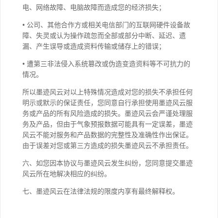
电、网络故障、电脑故障而造成您的经济损失；
• 公司、其他合作方或相关电信部门的互联网硬件设备故
障、失灵或认为操作疏忽而全部或部分中断、延迟、遗
漏、产生误导或造成资料传输或储存上的错误；
• 遭第三非法侵入系统篡改或伪造变造资料等不可抗力的
情况。
所以墨迹风云对以上特殊情况造成对您的损失不承担任何
明示或默示的保证责任，您同意自行承担使用墨迹风云服
务或产品的所有风险造成的损失。墨迹风云会严谨处理服
务及产品，但由于气象预报数据可能具有一定误差，墨迹
风云不能对服务和产品数据的完整性及准确性作出保证。
由于误差对您或第三方造成的损失墨迹风云不承担责任。
六、如您因本协议与墨迹风云发生纠纷，您同意提交墨迹
风云所在地解决相应的纠纷。
七、墨迹风云在法律法规的限度内享有最终解释权。