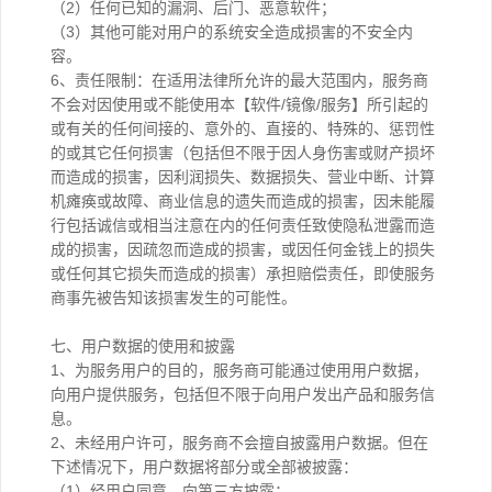
（2）任何已知的漏洞、后门、恶意软件；
（3）其他可能对用户的系统安全造成损害的不安全内
容。
6、责任限制：在适用法律所允许的最大范围内，服务商
不会对因使用或不能使用本【软件/镜像/服务】所引起的
或有关的任何间接的、意外的、直接的、特殊的、惩罚性
的或其它任何损害（包括但不限于因人身伤害或财产损坏
而造成的损害，因利润损失、数据损失、营业中断、计算
机瘫痪或故障、商业信息的遗失而造成的损害，因未能履
行包括诚信或相当注意在内的任何责任致使隐私泄露而造
成的损害，因疏忽而造成的损害，或因任何金钱上的损失
或任何其它损失而造成的损害）承担赔偿责任，即使服务
商事先被告知该损害发生的可能性。
七、用户数据的使用和披露
1、为服务用户的目的，服务商可能通过使用用户数据，
向用户提供服务，包括但不限于向用户发出产品和服务信
息。
2、未经用户许可，服务商不会擅自披露用户数据。但在
下述情况下，用户数据将部分或全部被披露：
（1）经用户同意，向第三方披露；