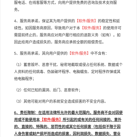
服电话、在线客服等方式，向用户提供免费的咨询及技术支持服
务。
4、服务商承诺，保证其为用户提供的
【软件/服务】
的稳定性和延
续性。如因服务商原因，导致用户对于本
【软件/服务】
的使用许可
需提前终止的，服务商应对用户履行相应的退款义务（如有）。如
因此给用户造成损失的，服务商应承担全额的赔偿责任。
5、服务商承诺，其向用户提供的
【软件/服务】
中不含有：
（1）蓄意毁坏、恶意干扰、秘密地截取或侵占任何系统、数据或个
人资料的任何病毒、伪装破坏程序、电脑蠕虫、定时程序炸弹或其
他电脑程序；
（2）任何已知的漏洞、后门、恶意软件；
（3）其他可能对用户的系统安全造成损害的不安全内容。
6、责任限制：在适用法律所允许的最大范围内，服务商不会对因使
用或不能使用本
【软件/服务】
所引起的或有关的任何间接的、意外
的、直接的、特殊的、惩罚性的或其它任何损害（包括但不限于因
人身伤害或财产损坏而造成的损害，因利润损失、数据损失、营业