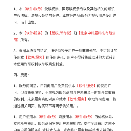
1、本
【软件/服务】
受版权法、国际版权条约以及其他相关的知识
产权法律、法规和条约的保护。本软件产品/服务为授权用户使用许
可，而非出售。
2、本
【软件/服务】
的
【版权/所有权】
归
【
北京中科服科技有限公
司
】
所有。
3、根据本协议的约定，服务商授予用户一项非排他的、不可转让的
使用本
【软件/服务】
的使用许可。用户不得转售或以其他方式转让
本使用许可权利以牟取商业利益。
四、费用：
1、服务商同意，目前向用户免费提供本
【软件/服务】
的使用许
可。但该免费服务，不应视为服务商放弃在未来某一时刻开始收费
的权利。未来服务商如对用户就本
【软件/服务】
收取许可费用，将
通过相关网页、购买环节等明示告知用户。
1、用户使用本
【软件/服务】
须按照本
【软件/服务】
的价格体系、
支付所有费用。服务商保留在用户未按照约定支付全部费用之前不
向用户提供服务和/或技术支持，或者终止服务和/或技术支持的权