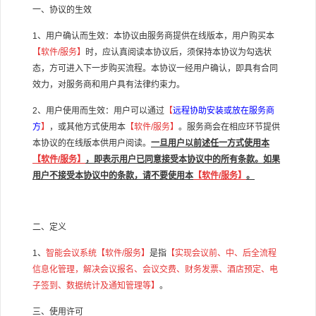
一、协议的生效
1、用户确认而生效：本协议由服务商提供在线版本，用户购买本
【软件/服务】
时，应认真阅读本协议后，须保持本协议为勾选状
态，方可进入下一步购买流程。本协议一经用户确认，即具有合同
效力，对服务商和用户具有法律约束力。
2、用户使用而生效：用户可以通过
【
远程协助安装或放在服务商
方
】
，或其他方式使用本
【软件/服务】
。服务商会在相应环节提供
本协议的在线版本供用户阅读。
一旦用户以前述任一方式使用本
【软件/服务】
，即表示用户已同意接受本协议中的所有条款。如果
用户不接受本协议中的条款，请不要使用本
【软件/服务】
。
二、定义
1、
智能会议系统
【软件/服务】
是指
【
实现会议前、中、后全流程
信息化管理，解决会议报名、会议交费、财务发票、酒店预定、电
子签到、数据统计及通知管理等
】
。
三、使用许可