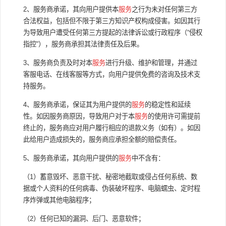
2、服务商承诺，其向用户提供本
服务
之行为未对任何第三方
合法权益，包括但不限于第三方知识产权构成侵害。如因其行
为导致用户遭受任何第三方提起的法律诉讼或行政程序（“侵权
指控”），服务商承担其法律责任及后果。
3、服务商负责及时对本
服务
进行升级、维护和管理，并通过
客服电话、在线客服等方式，向用户提供免费的咨询及技术支
持服务。
4、服务商承诺，保证其为用户提供的
服务
的稳定性和延续
性。如因服务商原因，导致用户对于本
服务
的使用许可需提前
终止的，服务商应对用户履行相应的退款义务（如有）。如因
此给用户造成损失的，服务商应承担全额的赔偿责任。
5、服务商承诺，其向用户提供的
服务
中不含有：
（1）蓄意毁坏、恶意干扰、秘密地截取或侵占任何系统、数
据或个人资料的任何病毒、伪装破坏程序、电脑蠕虫、定时程
序炸弹或其他电脑程序；
（2）任何已知的漏洞、后门、恶意软件；