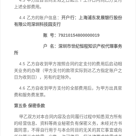
4.3 甲方应自合同
生效
之日起三个工作日内向乙方支付
上述
全部费用。
4.4
乙方的账户信息：
开户行：上海浦东发展银行股份
有限公司深圳科技园支行
账 号：79210154800000019
户 名：深圳市世纪恒程知识产权代理事务
所
4.5 乙方自收到甲方按照合同约定支付的费用后启动相
关业务的办理（甲方支付的款项实际到达乙方指定账户之
日为收到日），另有约定除外。
4.6
乙方自收到甲方支付的全部
费用
后，为甲方
出
具官
费和
服务费
发票。
第五条 保密条款
甲乙双方对本合同内容及合同履行过程中知悉双方所有
的经营信息、资料等商业秘密负有保密义务，未经对方
书
面同意
，不得自行用于与本合同目的无关的其
它
事宜或向