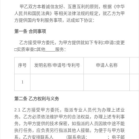
甲乙双方本着诚信友好
、互惠互利
的原则，
根据《中华
人民共和国民法典》等相关法律法规的规定，
就
乙方为甲
方提供国内专利服务事项，
达成如下协议
：
第一条
合同事项
乙方接受
甲方
委托，为甲方提供就如下专利
□申请□变更
□实质审查□其他
服务
：
序号
发明名称/申请号/专利号
申请人名称
1
第二条
乙方
权利与
义务
2.1
乙方接受甲方委托，指派专业人员代为办理上述业
务。乙方必须依法维护甲方的合法权益，办理上述专利事
务，为甲方提供的技术保密，如指派的人员因故中途不能
执行任务，应负责另行指派其他人接替。
为便于与甲方联
系，乙方安排
联系人
（
联系
电话：
；
电子邮