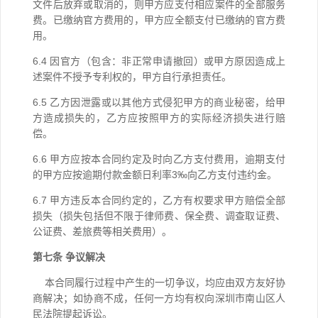
文件后放弃或取消的，则甲方应支付相应案件的全部
服务
费。已缴纳官方费用的，甲方应全额支付已缴纳的官方费
用
。
6.4 因官方
（包含：非正常申请撤回）
或甲方原因造成上
述案件不授予专利权的，甲方自行承担责任。
6.5
乙方因泄露或以其他方式侵犯甲方的商业秘密，
给甲
方造成损失的，
乙方应按照甲方的实际经济损失进行赔
偿
。
6.6
甲方应按本合同约定及时向乙方支付费用，逾期支付
的甲方应按逾期付款金额日利率3‰向乙方支付违约金。
6.7
甲方违反本合同约定的，乙方有权要求甲方赔偿全部
损失（损失包括但不限于律师费、保全费、调查取证费、
公证费、差旅费等相关费用）。
第七条 争议解决
本合同履行过程中产生的一切争议，均应由双方友好协
商解决；如协商不成，
任何一方均有权
向深圳市南山区人
民法院提起诉讼。