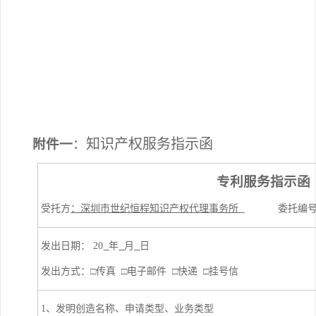
知识产权
服务
指示函
附件一
：
专利
服务
指示函
受托方
：深圳市世纪恒程知识产权代理事务所
委托编号
发出日期： 20
年
月
日
发出方式：□传真 □电子邮件 □快递 □挂号信
1、发明创造名称、申请类型、业务类型