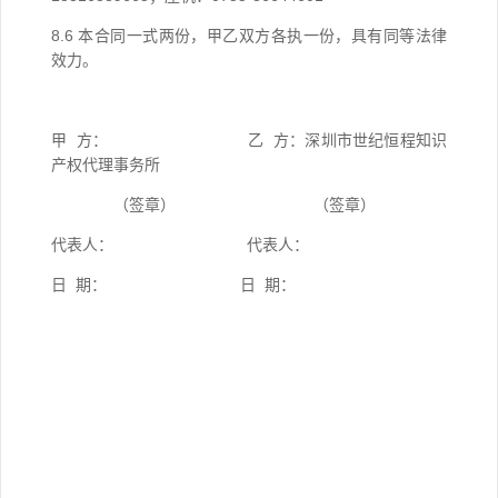
8.6
本合同一式两份，甲乙双方各执一份，具有同等法律
效力。
甲
方：
乙
方：
深圳市世纪恒程知识
产权代理事务所
（签
章）
（签
章）
代表
人
： 代表
人
：
日
期： 日
期：