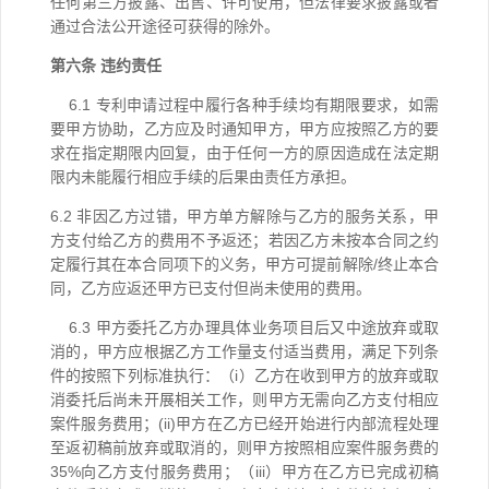
任何第三方
披
露、出售、许可使用，但法律要求披露或者
通过合法公开途径可获得的除外。
第六条 违约责任
6.1 专利申请过程中履行各种手续均有期限要求，如需
要甲方协助，乙方应及时通知甲方，甲方应按照乙方的要
求在指定期限内回复，由于任何一方的原因造成在法定期
限内未能履行相应手续的后果由责任方承担。
6.2 非因乙方过错，甲方单方解除与乙方的服务关系，甲
方支付给乙方的费用不予返还；若因乙方未按本合同之约
定履行其在本合同项下的义务，甲方可提前解除/终止本合
同，乙方应返还甲方已支付但尚未使用的费用。
6.3
甲方
委托
乙方
办理
具体业务项目后又中途放弃或取
消的，甲方应根据乙方工作量支付适当费用，满足下列条
件的按照下列标准执行：（i）乙方在收到甲方的放弃或取
消
委托
后尚未开展相关工作，则甲方无需向乙方支付相应
案件服务费用；(ii)甲方在乙方已经开始进行内部流程处理
至返初稿前放弃或取消的，则甲方按照相应案件
服务
费的
35%向乙方支付服务费用；（iii）甲方在乙方已完成初稿