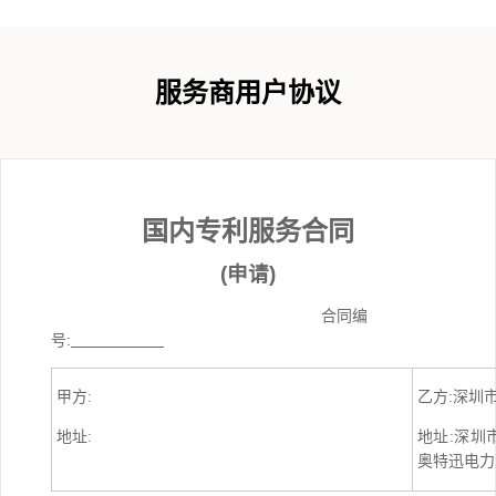
服务商用户协议
国内
专利
服务
合同
(
申请
)
合同编
号
:
甲方
:
乙方:深圳
地址
:
地址:深圳
奥特迅电力