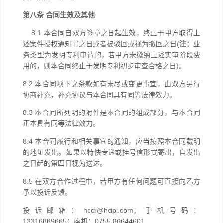
第八条 合同生效及其他
8.1
本合同自双方
签
章之日起生效，终止于甲方取得上
述案件授权通知书之日或者被驳回或视为撤回之日(
注：
业
务类型为发明专利申请的，若甲方未缴纳上述实审阶段费
用的，则本合同终止于发明专利初步审查合格之日)。
8.2
本合同
项下
之条款如有未尽
或变更事宜
，由双方
另行
协商补充，
补充协议与本合同
具有同等法律效力。
8.3 本合同所列明的附件是本合同的组成部分，与本合同
正本具有同等法律效力。
8.4
本合同
履行和相关事宜的通知，应当按照本合同载明
的地址发出
。
如果以特快专递或挂号
信
形式寄出，自发出
之日起的第
四
日视为送达。
8.5 在双方合作过程中，若甲方有任何问题可直接向乙方
予以投诉反馈。
投诉邮箱：hccr@hcipi.com；手机号码：
13316889665；座机：0755-86644601