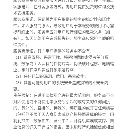
服务商负责及时对本服务进行升级、维护和管理，并通过
客服电话、在线客服等方式，向用户提供免费的咨询及技
术支持服务。
服务商承诺，保证其为用户提供的服务的稳定性和延续
性。如因服务商原因，导致用户对于本服务的使用许可需
提前终止的，服务商应对用户履行相应的退款义务（如
有）。如因此给用户造成损失的，服务商应承担全额的赔
偿责任。
服务商承诺，其向用户提供的服务中不含有：
（1）蓄意毁坏、恶意干扰、秘密地截取或侵占任何系
统、数据或个人资料的任何病毒、伪装破坏程序、电脑蠕
虫、定时程序炸弹或其他电脑程序；
（2）任何已知的漏洞、后门、恶意软件；
（3）其他可能对用户的系统安全造成损害的不安全内
容。
责任限制：在适用法律所允许的最大范围内，服务商不会
对因使用或不能使用本服务所引起的或有关的任何间接
的、意外的、直接的、特殊的、惩罚性的或其它任何损害
（包括但不限于因人身伤害或财产损坏而造成的损害，因
利润损失、数据损失、营业中断、计算机瘫痪或故障、商
业信息的遗失而造成的损害，因未能履行包括诚信或相当