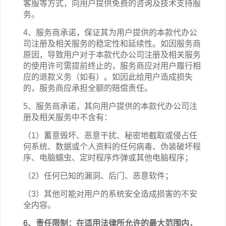
客服等方式，向用户提供免费的咨询及技术支持服
务。
4、服务商承诺，保证其为用户提供的本
款
代办公
司注册
及相关
服务的稳定性和延续性。如因服务商
原因，导致用户对于本
款
代办公司注册
及相关
服务
的使用许可需提前终止的，服务商应对用户履行相
应的退款义务（如有）。如因此给用户造成损失
的，服务商应承担全额的赔偿责任。
5、服务商承诺，其向用户提供的本
款
代办公司注
册
及相关
服务中不含有：
（1）蓄意毁坏、恶意干扰、秘密地截取或侵占任
何系统、数据或个人资料的任何病毒、伪装破坏程
序、电脑蠕虫、定时程序炸弹或其他电脑程序；
（2）任何已知的漏洞、后门、恶意软件；
（3）其他可能对用户的系统安全造成损害的不安
全内容。
6、责任限制：在适用法律所允许的最大范围内，