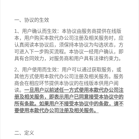
一、协议的生效
1、用户确认而生效：本协议由服务商提供在线版
本，用户购买本
款
代办公司注册
及相关
服务时，应
认真阅读本协议后，须保持本协议为勾选状态，方
可进入下一步购买流程。本协议一经用户确认，即
具有合同效力，对服务商和用户具有法律约束力。
2、用户使用而生效：用户可以通过
获取服务
，或
其他方式使用本
款
代办公司注册
及相关
服务。服务
商会在相应环节提供本协议的在线版本供用户阅
读。
一旦用户以前述任一方式使用
本
款
代办公司注
册
及相关
服务
，即表示用户已同意接受本协议中的
所有条款。如果用户不接受本协议中的条款，请不
要使用
本
款
代办公司注册
及相关
服务。
二、定义