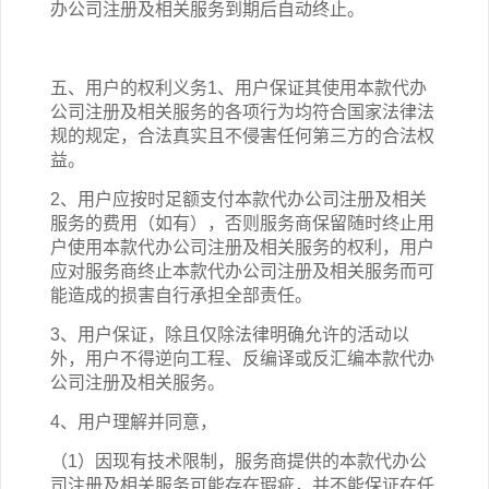
办公司注册
及相关
服务到期后自动终止。
五、用户的权利义务1、用户保证其使用本
款
代办
公司注册
及相关
服务的各项行为均符合国家法律法
规的规定，合法真实且不侵害任何第三方的合法权
益。
2、用户应按时足额支付本
款
代办公司注册
及相关
服务的费用（如有），否则服务商保留随时终止用
户使用本
款
代办公司注册
及相关
服务的权利，用户
应对服务商终止本
款
代办公司注册
及相关
服务而可
能造成的损害自行承担全部责任。
3、用户保证，除且仅除法律明确允许的活动以
外，用户不得逆向工程、反编译或反汇编本
款
代办
公司注册
及相关
服务。
4、用户理解并同意，
（1）因现有技术限制，服务商提供的本
款
代办公
司注册
及相关
服务可能存在瑕疵，并不能保证在任