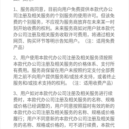
1、服务商同意，目前向用户免费提供本
款
代办公
司注册
及相关
服务的
个别服务的
使用许可。但该免
费
的个别
服务，不应视为服务商放弃在未来某一时
刻开始收费的权利。未来服务商如对用户就本
款
代
办公司注册
及相关
服务收取许可费用，将通过相关
网页、购买环节等明示告知用户。（注：适用免费
产品）
2
、用户使用本
款
代办公司注册
及相关
服务须按照
本
款
代办公司注册
及相关
服务的价格体系、支付所
有费用。服务商保留在用户未按照约定支付全部费
用之前不向用户提供服务和/或技术支持，或者终止
服务和/或技术支持的权利。（注：适用收费产品）
3
、用户如对本
款
代办公司注册
及相关
服务进行续
费时，本
款
代办公司注册
及相关
服务的名称、规格
或价格已经调整的，用户同意按照届时有效的新的
本
款
代办公司注册
及相关
服务的名称、规格或价格
履行；用户不同意新的本
款
代办公司注册
及相关
服
务的名称、规格或价格的，可不进行续费，本
款
代