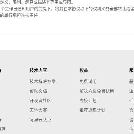
定义、限制、解释或描述其范围或界限。
】个工作日通知用户的前提下，将其在本协议项下的权利义务全部转让给
的履行承担连带责任。
价
技术内容
权益
服
技术解决方案
免费试用
基
帮助文档
解决方案免费试用
企
开发者社区
高校计划
迁
天池大赛
推荐返现计划
官
器
阿里云认证
健
管理
信