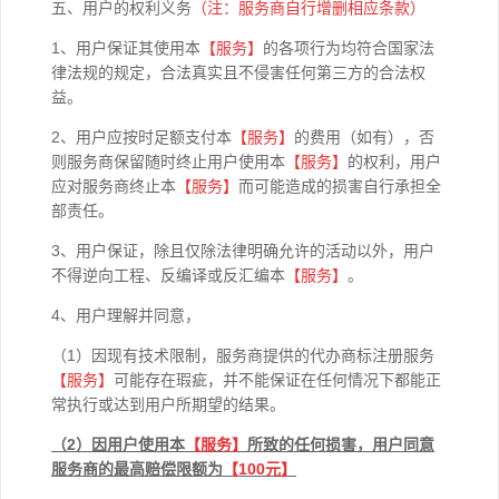
五、用户的权利义务
（注：服务商自行增删相应条款）
1、用户保证其使用本
【
服务】
的各项行为均符合国家法
律法规的规定，合法真实且不侵害任何第三方的合法权
益。
2、用户应按时足额支付本
【
服务】
的费用（如有），否
则服务商保留随时终止用户使用本
【
服务】
的权利，用户
应对服务商终止本
【
服务】
而可能造成的损害自行承担全
部责任。
3、用户保证，除且仅除法律明确允许的活动以外，用户
不得逆向工程、反编译或反汇编本
【
服务】
。
4、用户理解并同意，
（1）因现有技术限制，服务商提供的代办商标注册服务
【服务】
可能存在瑕疵，并不能保证在任何情况下都能正
常执行或达到用户所期望的结果。
（2）因用户使用本
【
服务】
所致的任何损害，用户同意
服务商的最高赔偿限额为
【100元】