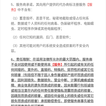
5、服务商承诺，其向用户提供的代办商标注册服务
【服
务】
中不含有：
（1）蓄意毁坏、恶意干扰、秘密地截取或侵占任何系
统、数据或个人资料的任何病毒、伪装破坏程序、电脑蠕
虫、定时程序炸弹或其他电脑程序；
（2）任何已知的漏洞、后门、恶意软件；
（3）其他可能对用户的系统安全造成损害的不安全内
容。
6
、责任限制：在适用法律所允许的最大范围内，服务商
不会对因使用或不能使用本
【
服务】
所引起的或有关的任
何间接的、意外的、直接的、特殊的、惩罚性的或其它任
何损害（包括但不限于因人身伤害或财产损坏而造成的损
害，因利润损失、数据损失、营业中断、计算机瘫痪或故
障、商业信息的遗失而造成的损害，因未能履行包括诚信
或相当注意在内的任何责任致使隐私泄露而造成的损害，
因疏忽而造成的损害，或因任何金钱上的损失或任何其它
损失而造成的损害）承担赔偿责任，即使服务商事先被告