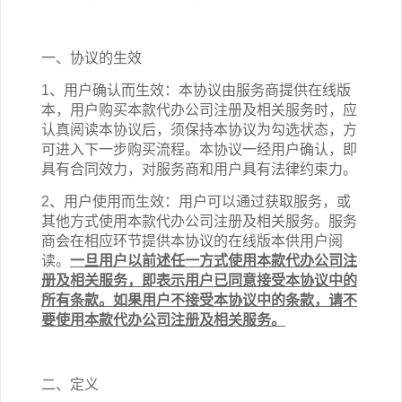
一、协议的生效
1、用户确认而生效：本协议由服务商提供在线版
本，用户购买本
款
代办公司注册
及相关
服务时，应
认真阅读本协议后，须保持本协议为勾选状态，方
可进入下一步购买流程。本协议一经用户确认，即
具有合同效力，对服务商和用户具有法律约束力。
2、用户使用而生效：用户可以通过
获取服务
，或
其他方式使用本
款
代办公司注册
及相关
服务。服务
商会在相应环节提供本协议的在线版本供用户阅
读。
一旦用户以前述任一方式使用
本
款
代办公司注
册
及相关
服务
，即表示用户已同意接受本协议中的
所有条款。如果用户不接受本协议中的条款，请不
要使用
本
款
代办公司注册
及相关
服务。
二、定义