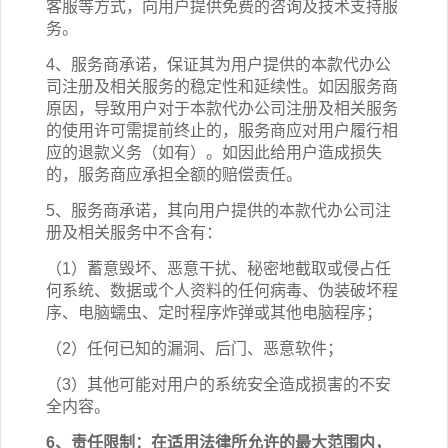
客服等方式，向用户提供免费的咨询及技术支持服
务。
4、服务商承诺，保证其为用户提供的本
款
代办公
司注册
及相关
服务的稳定性和延续性。如因服务商
原因，导致用户对于本
款
代办公司注册
及相关
服务
的使用许可需提前终止的，服务商应对用户履行相
应的退款义务（如有）。如因此给用户造成损失
的，服务商应承担全额的赔偿责任。
5、服务商承诺，其向用户提供的本
款
代办公司注
册
及相关
服务中不含有：
（1）蓄意毁坏、恶意干扰、秘密地截取或侵占任
何系统、数据或个人资料的任何病毒、伪装破坏程
序、电脑蠕虫、定时程序炸弹或其他电脑程序；
（2）任何已知的漏洞、后门、恶意软件；
（3）其他可能对用户的系统安全造成损害的不安
全内容。
6、责任限制：在适用法律所允许的最大范围内，