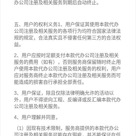
办公司注册
及相关
服务到期后自动终止。
五、用户的权利义务1、用户保证其使用本
款
代办
公司注册
及相关
服务的各项行为均符合国家法律法
规的规定，合法真实且不侵害任何第三方的合法权
益。
2、用户应按时足额支付本
款
代办公司注册
及相关
服务的费用（如有），否则服务商保留随时终止用
户使用本
款
代办公司注册
及相关
服务的权利，用户
应对服务商终止本
款
代办公司注册
及相关
服务而可
能造成的损害自行承担全部责任。
3、用户保证，除且仅除法律明确允许的活动以
外，用户不得逆向工程、反编译或反汇编本
款
代办
公司注册
及相关
服务。
4、用户理解并同意，
（1）因现有技术限制，服务商提供的本
款
代办公
司注册
及相关
服务可能存在瑕疵，并不能保证在任