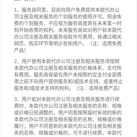
1、服务商同意，目前向用户免费提供本
款
代办公
司注册
及相关
服务的
个别服务的
使用许可。但该免
费
的个别
服务，不应视为服务商放弃在未来某一时
刻开始收费的权利。未来服务商如对用户就本
款
代
办公司注册
及相关
服务收取许可费用，将通过相关
网页、购买环节等明示告知用户。（注：适用免费
产品）
2
、用户使用本
款
代办公司注册
及相关
服务须按照
本
款
代办公司注册
及相关
服务的价格体系、支付所
有费用。服务商保留在用户未按照约定支付全部费
用之前不向用户提供服务和/或技术支持，或者终止
服务和/或技术支持的权利。（注：适用收费产品）
3
、用户如对本
款
代办公司注册
及相关
服务进行续
费时，本
款
代办公司注册
及相关
服务的名称、规格
或价格已经调整的，用户同意按照届时有效的新的
本
款
代办公司注册
及相关
服务的名称、规格或价格
履行；用户不同意新的本
款
代办公司注册
及相关
服
务的名称、规格或价格的，可不进行续费，本
款
代