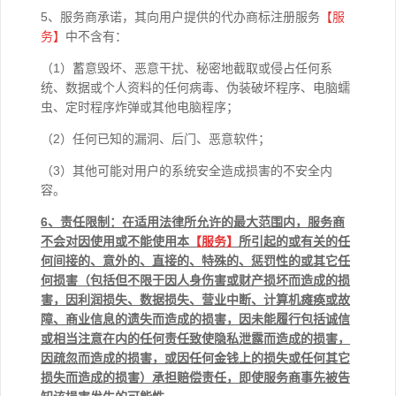
5、服务商承诺，其向用户提供的代办商标注册服务
【服
务】
中不含有：
（1）蓄意毁坏、恶意干扰、秘密地截取或侵占任何系
统、数据或个人资料的任何病毒、伪装破坏程序、电脑蠕
虫、定时程序炸弹或其他电脑程序；
（2）任何已知的漏洞、后门、恶意软件；
（3）其他可能对用户的系统安全造成损害的不安全内
容。
6
、责任限制：在适用法律所允许的最大范围内，服务商
不会对因使用或不能使用本
【
服务】
所引起的或有关的任
何间接的、意外的、直接的、特殊的、惩罚性的或其它任
何损害（包括但不限于因人身伤害或财产损坏而造成的损
害，因利润损失、数据损失、营业中断、计算机瘫痪或故
障、商业信息的遗失而造成的损害，因未能履行包括诚信
或相当注意在内的任何责任致使隐私泄露而造成的损害，
因疏忽而造成的损害，或因任何金钱上的损失或任何其它
损失而造成的损害）承担赔偿责任，即使服务商事先被告