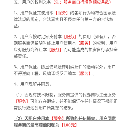
五、用户的权利义务
（注：服务商自行增删相应条款）
1、用户保证其使用本
【
服务】
的各项行为均符合国家法
律法规的规定，合法真实且不侵害任何第三方的合法权
益。
2、用户应按时足额支付本
【
服务】
的费用（如有），否
则服务商保留随时终止用户使用本
【
服务】
的权利，用户
应对服务商终止本
【
服务】
而可能造成的损害自行承担全
部责任。
3、用户保证，除且仅除法律明确允许的活动以外，用户
不得逆向工程、反编译或反汇编本
【
服务】
。
4、用户理解并同意，
（1）因现有技术限制，服务商提供的代办商标注册服务
【服务】
可能存在瑕疵，并不能保证在任何情况下都能正
常执行或达到用户所期望的结果。
（2）因用户使用本
【
服务】
所致的任何损害，用户同意
服务商的最高赔偿限额为
【100元】