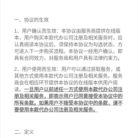
一、协议的生效
1、用户确认而生效：本协议由服务商提供在线版
本，用户购买本
款
代办公司注册
及相关
服务时，应
认真阅读本协议后，须保持本协议为勾选状态，方
可进入下一步购买流程。本协议一经用户确认，即
具有合同效力，对服务商和用户具有法律约束力。
2、用户使用而生效：用户可以通过
获取服务
，或
其他方式使用本
款
代办公司注册
及相关
服务。服务
商会在相应环节提供本协议的在线版本供用户阅
读。
一旦用户以前述任一方式使用
本
款
代办公司注
册
及相关
服务
，即表示用户已同意接受本协议中的
所有条款。如果用户不接受本协议中的条款，请不
要使用
本
款
代办公司注册
及相关
服务。
二、定义