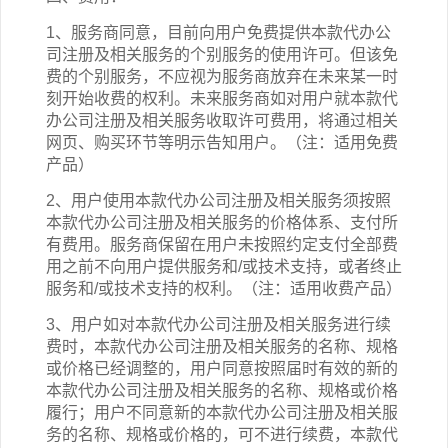
1、服务商同意，目前向用户免费提供本
款
代办公
司注册
及相关
服务的
个别服务的
使用许可。但该免
费
的个别
服务，不应视为服务商放弃在未来某一时
刻开始收费的权利。未来服务商如对用户就本
款
代
办公司注册
及相关
服务收取许可费用，将通过相关
网页、购买环节等明示告知用户。（注：适用免费
产品）
2
、用户使用本
款
代办公司注册
及相关
服务须按照
本
款
代办公司注册
及相关
服务的价格体系、支付所
有费用。服务商保留在用户未按照约定支付全部费
用之前不向用户提供服务和/或技术支持，或者终止
服务和/或技术支持的权利。（注：适用收费产品）
3
、用户如对本
款
代办公司注册
及相关
服务进行续
费时，本
款
代办公司注册
及相关
服务的名称、规格
或价格已经调整的，用户同意按照届时有效的新的
本
款
代办公司注册
及相关
服务的名称、规格或价格
履行；用户不同意新的本
款
代办公司注册
及相关
服
务的名称、规格或价格的，可不进行续费，本
款
代