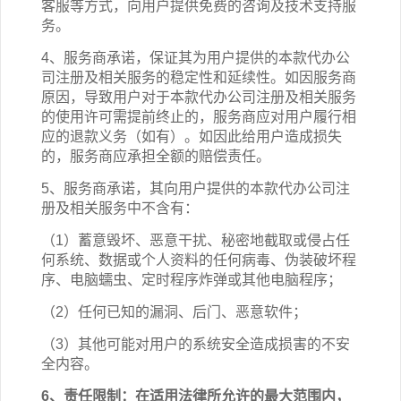
客服等方式，向用户提供免费的咨询及技术支持服
务。
4、服务商承诺，保证其为用户提供的本
款
代办公
司注册
及相关
服务的稳定性和延续性。如因服务商
原因，导致用户对于本
款
代办公司注册
及相关
服务
的使用许可需提前终止的，服务商应对用户履行相
应的退款义务（如有）。如因此给用户造成损失
的，服务商应承担全额的赔偿责任。
5、服务商承诺，其向用户提供的本
款
代办公司注
册
及相关
服务中不含有：
（1）蓄意毁坏、恶意干扰、秘密地截取或侵占任
何系统、数据或个人资料的任何病毒、伪装破坏程
序、电脑蠕虫、定时程序炸弹或其他电脑程序；
（2）任何已知的漏洞、后门、恶意软件；
（3）其他可能对用户的系统安全造成损害的不安
全内容。
6、责任限制：在适用法律所允许的最大范围内，