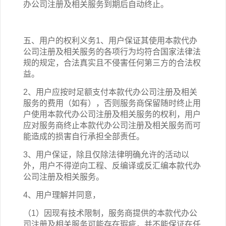
办公司注册
及相关
服务到期后自动终止。
五、用户的权利义务1、用户保证其使用本
款
代办
公司注册
及相关
服务的各项行为均符合国家法律法
规的规定，合法真实且不侵害任何第三方的合法权
益。
2、用户应按时足额支付本
款
代办公司注册
及相关
服务的费用（如有），否则服务商保留随时终止用
户使用本
款
代办公司注册
及相关
服务的权利，用户
应对服务商终止本
款
代办公司注册
及相关
服务而可
能造成的损害自行承担全部责任。
3、用户保证，除且仅除法律明确允许的活动以
外，用户不得逆向工程、反编译或反汇编本
款
代办
公司注册
及相关
服务。
4、用户理解并同意，
（1）因现有技术限制，服务商提供的本
款
代办公
司注册
及相关
服务可能存在瑕疵，并不能保证在任