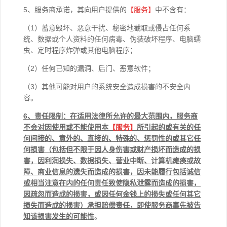
5、服务商承诺，其向用户提供的
【
服务】
中不含有：
（1）蓄意毁坏、恶意干扰、秘密地截取或侵占任何系
统、数据或个人资料的任何病毒、伪装破坏程序、电脑蠕
虫、定时程序炸弹或其他电脑程序；
（2）任何已知的漏洞、后门、恶意软件；
（3）其他可能对用户的系统安全造成损害的不安全内
容。
6
、责任限制：在适用法律所允许的最大范围内，服务商
不会对因使用或不能使用本
【
服务】
所引起的或有关的任
何间接的、意外的、直接的、特殊的、惩罚性的或其它任
何损害（包括但不限于因人身伤害或财产损坏而造成的损
害，因利润损失、数据损失、营业中断、计算机瘫痪或故
障、商业信息的遗失而造成的损害，因未能履行包括诚信
或相当注意在内的任何责任致使隐私泄露而造成的损害，
因疏忽而造成的损害，或因任何金钱上的损失或任何其它
损失而造成的损害）承担赔偿责任，即使服务商事先被告
知该损害发生的可能性
。