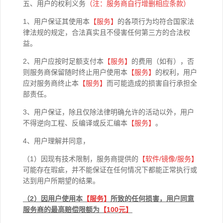
五、用户的权利义务
（注：服务商自行增删相应条款）
1、用户保证其使用本
【
服务】
的各项行为均符合国家法
律法规的规定，合法真实且不侵害任何第三方的合法权
益。
2、用户应按时足额支付本
【
服务】
的费用（如有），否
则服务商保留随时终止用户使用本
【
服务】
的权利，用户
应对服务商终止本
【
服务】
而可能造成的损害自行承担全
部责任。
3、用户保证，除且仅除法律明确允许的活动以外，用户
不得逆向工程、反编译或反汇编本
【
服务】
。
4、用户理解并同意，
（1）因现有技术限制，服务商提供的
【软件
/
镜像
/
服务】
可能存在瑕疵，并不能保证在任何情况下都能正常执行或
达到用户所期望的结果。
（2）因用户使用本
【
服务】
所致的任何损害，用户同意
服务商的最高赔偿限额为
【100元】