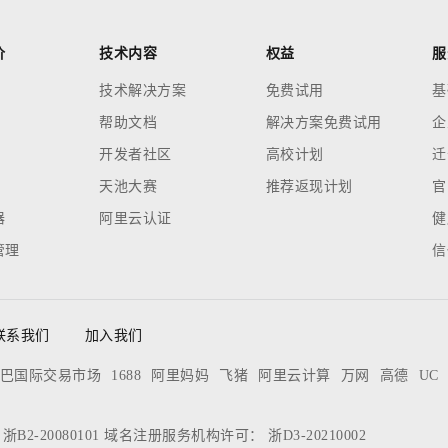
价
技术内容
权益
服
技术解决方案
免费试用
基
帮助文档
解决方案免费试用
企
开发者社区
高校计划
迁
天池大赛
推荐返现计划
官
器
阿里云认证
健
管理
信
联系我们
加入我们
巴国际交易市场
1688
阿里妈妈
飞猪
阿里云计算
万网
高德
UC
：
浙B2-20080101
域名注册服务机构许可：
浙D3-20210002