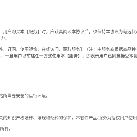
本，用户购买本【服务】时，应认真阅读本协议后，须保持本协议为勾选状
束力。
软件、订阅、使用镜像、在线访问、获取服务】（注：由服务商根据商品种
读。
一旦用户以前述任一方式使用本【服务】，即表示用户已同意接受本
网站所需要安装的运行环境。
关的知识产权法律、法规和条约的保护。本软件产品/服务为授权用户使
】所有。