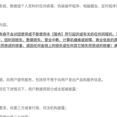
系统、数据或个人资料的任何病毒、伪装破坏程序、电脑蠕虫、定时程序
内容。
务商不会对因使用或不能使用本【服务】所引起的或有关的任何间接的、
害，因利润损失、数据损失、营业中断、计算机瘫痪或故障、商业信息的
忽而造成的损害，或因任何金钱上的损失或任何其它损失而造成的损害）
据，向用户提供服务，包括但不限于向用户发出产品和服务信息。
但在下述情况下，用户数据将部分或全部被披露：
要求，向第三方或者行政、司法机构披露；