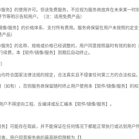
像/服务】的使用许可。但该免费服务，不应视为服务商放弃在未来某一时
环节等明示告知用户。（注：适用免费产品）
/镜像/服务】的价格体系、支付所有费用。服务商保留在用户未按照约定
费产品）
像/服务】的名称、规格或价格已经调整的，用户同意按照届时有效的新的
行续费，本【软件/镜像/服务】到期后自动终止。
款）
行为均符合国家法律法规的规定，合法真实且不侵害任何第三方的合法权益
用（如有），否则服务商保留随时终止用户使用本【软件/镜像/服务】的权
用户不得逆向工程、反编译或反汇编本【软件/镜像/服务】。
/服务】可能存在瑕疵，并不能保证在任何情况下都能正常执行或达到用户
何损害，用户同意服务商的最高赔偿限额为【】