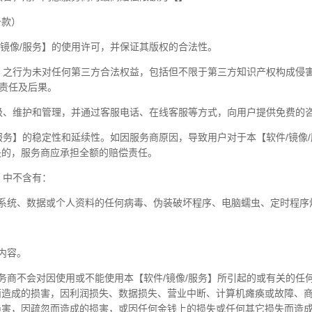
条款）
/镜像/服务】的使用许可，并保证其版权的合法性。
务】之行为未对任何第三方合法权益，包括但不限于第三方知识产权构成侵
律责任及后果。
升级、维护和管理，并通过客服电话、在线客服等方式，向用户提供免费的
/服务】的稳定性和延续性。如因服务商原因，导致用户对于本【软件/镜像
失的，服务商应承担全额的赔偿责任。
】中不含有：
系统、数据或个人资料的任何病毒、伪装破坏程序、电脑蠕虫、定时程序
内容。
务商不会对因使用或不能使用本【软件/镜像/服务】所引起的或有关的任
而造成的损害，因利润损失、数据损失、营业中断、计算机瘫痪或故障、
损害，因疏忽而造成的损害，或因任何金钱上的损失或任何其它损失而造