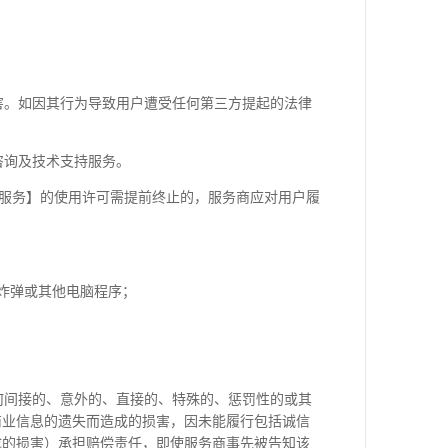
害。如因其行为导致用户遭受任何第三方提起的法律
咨询及技术支持服务。
/服务】的使用许可需提前终止的，服务商应对用户履
炸弹或其他电脑程序；
何间接的、意外的、直接的、特殊的、惩罚性的或其
商业信息的遗失而造成的损害，因未能履行包括诚信
成的损害）承担赔偿责任，即使服务商事先被告知该