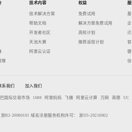
价
技术内容
权益
服
技术解决方案
免费试用
基
帮助文档
解决方案免费试用
企
开发者社区
高校计划
迁
天池大赛
推荐返现计划
官
器
阿里云认证
健
管理
信
联系我们
加入我们
巴国际交易市场
1688
阿里妈妈
飞猪
阿里云计算
万网
高德
UC
：
浙B2-20080101
域名注册服务机构许可：
浙D3-20210002