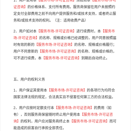
1
、用户使用本
【服务市场
-
许可证咨询】
须按照本
【服务市场
-
许可
证咨询】
的价格体系、支付所有费用。服务商保留在用户未按照约
定支付全部费用之前不向用户提供服务和
/
或技术支持，或者终止服
务和
/
或技术支持的权利。（注：适用收费产品）
2
、用户如对本
【服务市场
-
许可证咨询】
进行续费时，本
【服务市
场
-
许可证咨询】
的名称、规格或价格已经调整的，用户同意按照届
时有效的新的
【服务市场
-
许可证咨询】
的名称、规格或价格履行；
用户不同意新的
【服务市场
-
许可证咨询】
的名称、规格或价格的，
可不进行续费，本
【服务市场
-
许可证咨询】
到期后自动终止。
五、用户的权利义务
1
、用户保证其使用本
【服务市场
-
许可证咨询】
的各项行为均符合
国家法律法规的规定，合法真实且不侵害任何第三方的合法权益。
2
、用户应按时足额支付本
【服务市场
-
许可证咨询】
的费用（如
有），否则服务商保留随时终止用户使用本
【服务市场
-
许可证咨
询】
的权利，用户应对服务商终止本
【服务市场
-
许可证咨询】
而可
能造成的损害自行承担全部责任。