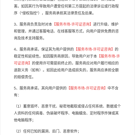
害。如因其行为导致用户遭受任何第三方提起的法律诉讼或行政程
序（
“
侵权指控
”
），服务商承担其法律责任及后果。
3
、服务商负责及时对本
【服务市场
-
许可证咨询】
进行升级、维护
和管理，并通过客服电话、在线客服等方式，向用户提供免费的咨
询及技术支持服务。
4
、服务商承诺，保证其为用户提供的
【服务市场
-
许可证咨询】
的
稳定性和延续性。如因服务商原因，导致用户对于本
【服务市场
-
许
可证咨询】
的使用许可需提前终止的，服务商应对用户履行相应的
退款义务（如有）。如因此给用户造成损失的，服务商应承担全额
的赔偿责任。
5
、服务商承诺，其向用户提供的
【服务市场
-
许可证咨询】
中不含
有：
（
1
）蓄意毁坏、恶意干扰、秘密地截取或侵占任何系统、数据或个
人资料的任何病毒、伪装破坏程序、电脑蠕虫、定时程序炸弹或其
他电脑程序；
（
2
）任何已知的漏洞、后门、恶意软件；