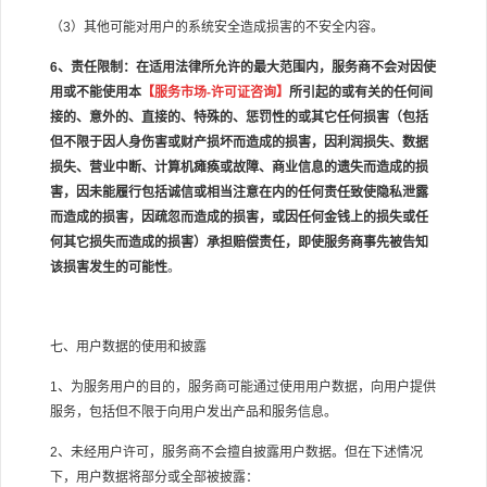
（
3
）其他可能对用户的系统安全造成损害的不安全内容。
6
、责任限制：在适用法律所允许的最大范围内，服务商不会对因使
用或不能使用本
【服务市场
-
许可证咨询】
所引起的或有关的任何间
接的、意外的、直接的、特殊的、惩罚性的或其它任何损害（包括
但不限于因人身伤害或财产损坏而造成的损害，因利润损失、数据
损失、营业中断、计算机瘫痪或故障、商业信息的遗失而造成的损
害，因未能履行包括诚信或相当注意在内的任何责任致使隐私泄露
而造成的损害，因疏忽而造成的损害，或因任何金钱上的损失或任
何其它损失而造成的损害）承担赔偿责任，即使服务商事先被告知
该损害发生的可能性
。
七、用户数据的使用和披露
1
、为服务用户的目的，服务商可能通过使用用户数据，向用户提供
服务，包括但不限于向用户发出产品和服务信息。
2
、未经用户许可，服务商不会擅自披露用户数据。但在下述情况
下，用户数据将部分或全部被披露：