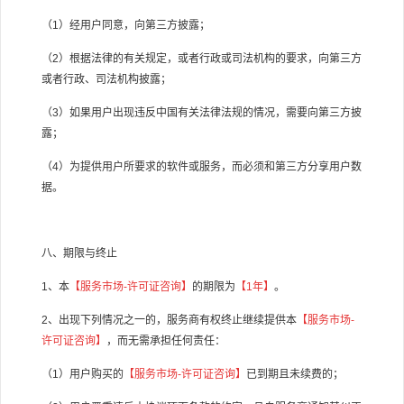
（
1
）经用户同意，向第三方披露；
（
2
）根据法律的有关规定，或者行政或司法机构的要求，向第三方
或者行政、司法机构披露；
（
3
）如果用户出现违反中国有关法律法规的情况，需要向第三方披
露；
（
4
）为提供用户所要求的软件或服务，而必须和第三方分享用户数
据。
八、期限与终止
1
、本
【服务市场
-
许可证咨询】
的期限为
【
1
年】
。
2
、出现下列情况之一的，服务商有权终止继续提供本
【服务市场
-
许可证咨询】
，而无需承担任何责任：
（
1
）用户购买的
【服务市场
-
许可证咨询】
已到期且未续费的；