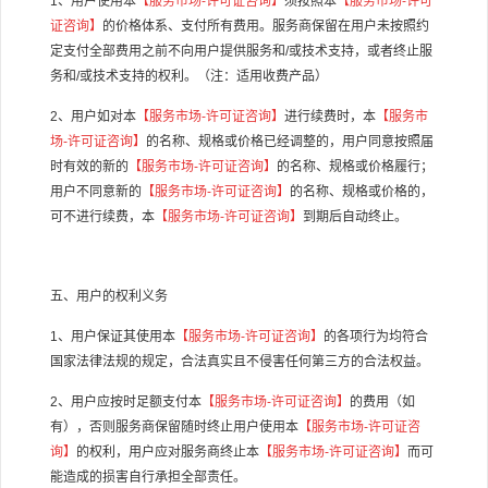
1
、用户使用本
【服务市场
-
许可证咨询】
须按照本
【服务市场
-
许可
证咨询】
的价格体系、支付所有费用。服务商保留在用户未按照约
定支付全部费用之前不向用户提供服务和
/
或技术支持，或者终止服
务和
/
或技术支持的权利。（注：适用收费产品）
2
、用户如对本
【服务市场
-
许可证咨询】
进行续费时，本
【服务市
场
-
许可证咨询】
的名称、规格或价格已经调整的，用户同意按照届
时有效的新的
【服务市场
-
许可证咨询】
的名称、规格或价格履行；
用户不同意新的
【服务市场
-
许可证咨询】
的名称、规格或价格的，
可不进行续费，本
【服务市场
-
许可证咨询】
到期后自动终止。
五、用户的权利义务
1
、用户保证其使用本
【服务市场
-
许可证咨询】
的各项行为均符合
国家法律法规的规定，合法真实且不侵害任何第三方的合法权益。
2
、用户应按时足额支付本
【服务市场
-
许可证咨询】
的费用（如
有），否则服务商保留随时终止用户使用本
【服务市场
-
许可证咨
询】
的权利，用户应对服务商终止本
【服务市场
-
许可证咨询】
而可
能造成的损害自行承担全部责任。