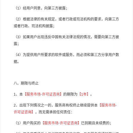
（
1
）经用户同意，向第三方披露；
（
2
）根据法律的有关规定，或者行政或司法机构的要求，向第三方
或者行政、司法机构披露；
（
3
）如果用户出现违反中国有关法律法规的情况，需要向第三方披
露；
（
4
）为提供用户所要求的软件或服务，而必须和第三方分享用户数
据。
八、期限与终止
1
、本
【服务市场
-
许可证咨询】
的期限为
【
1
年】
。
2
、出现下列情况之一的，服务商有权终止继续提供本
【服务市场
-
许可证咨询】
，而无需承担任何责任：
（
1
）用户购买的
【服务市场
-
许可证咨询】
已到期且未续费的；