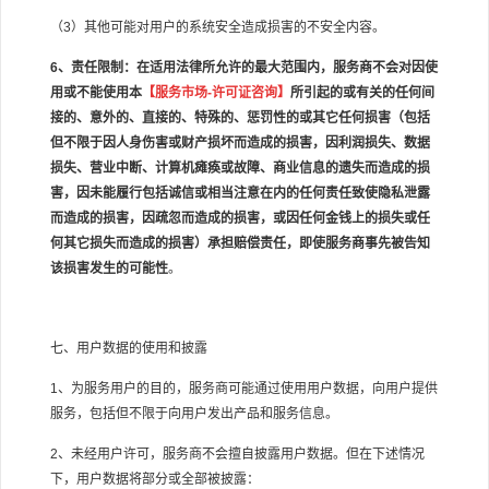
（
3
）其他可能对用户的系统安全造成损害的不安全内容。
6
、责任限制：在适用法律所允许的最大范围内，服务商不会对因使
用或不能使用本
【服务市场
-
许可证咨询】
所引起的或有关的任何间
接的、意外的、直接的、特殊的、惩罚性的或其它任何损害（包括
但不限于因人身伤害或财产损坏而造成的损害，因利润损失、数据
损失、营业中断、计算机瘫痪或故障、商业信息的遗失而造成的损
害，因未能履行包括诚信或相当注意在内的任何责任致使隐私泄露
而造成的损害，因疏忽而造成的损害，或因任何金钱上的损失或任
何其它损失而造成的损害）承担赔偿责任，即使服务商事先被告知
该损害发生的可能性
。
七、用户数据的使用和披露
1
、为服务用户的目的，服务商可能通过使用用户数据，向用户提供
服务，包括但不限于向用户发出产品和服务信息。
2
、未经用户许可，服务商不会擅自披露用户数据。但在下述情况
下，用户数据将部分或全部被披露：