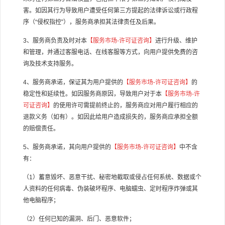
害。如因其行为导致用户遭受任何第三方提起的法律诉讼或行政程
序（
“
侵权指控
”
），服务商承担其法律责任及后果。
3
、服务商负责及时对本
【服务市场
-
许可证咨询】
进行升级、维护
和管理，并通过客服电话、在线客服等方式，向用户提供免费的咨
询及技术支持服务。
4
、服务商承诺，保证其为用户提供的
【服务市场
-
许可证咨询】
的
稳定性和延续性。如因服务商原因，导致用户对于本
【服务市场
-
许
可证咨询】
的使用许可需提前终止的，服务商应对用户履行相应的
退款义务（如有）。如因此给用户造成损失的，服务商应承担全额
的赔偿责任。
5
、服务商承诺，其向用户提供的
【服务市场
-
许可证咨询】
中不含
有：
（
1
）蓄意毁坏、恶意干扰、秘密地截取或侵占任何系统、数据或个
人资料的任何病毒、伪装破坏程序、电脑蠕虫、定时程序炸弹或其
他电脑程序；
（
2
）任何已知的漏洞、后门、恶意软件；