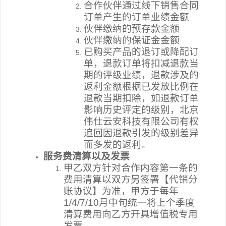
合作伙伴通过线下销售合同
订单产生的订单业绩金额
伙伴缴纳的预存款金额
伙伴缴纳的保证金金额
已购买产品的退订或降配订
单，退款订单将扣减退款当
期的评级业绩，退款涉及的
返利金额根据已发放比例在
退款当期扣除，如退款订单
影响历史评定的级别，
北京
伟仕云安科技有限公司有
权
追回因退款引发的级别差异
而多发的返利。
服务费清算以及发票
甲乙双方针对合作内容第一条的
费用清算以双方另签署【代销分
账协议】为准，甲方于每年
1
/
4
/7/10
月中旬统一将上个季度
清算费用向乙方开具增值税专用
发票。