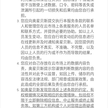
密不当致使上述数据、口令、密码等丢失或
泄漏所引起的一切损失和后果均由您自行承
担。
您应向奥星贝斯提交执行本服务条款的联系
人和管理您在
云市场
上各类服务的人员名单
和联系方式，并提供必要的协助。如以上人
员发生变动，您应自行将变动后的信息进行
在线更新并及时通知奥星贝斯。因您提供的
人员的信息不真实、不准确、不完整，以及
因以上人员的行为或不作为而导致的结果，
均由您负责。
您应对自己存放在
云市场
上的数据内容负
责，奥星贝斯提示您谨慎判断数据内容的合
法性并对此予以监督，如因上传、储存的内
容违反法律法规、部门规章或国家政策，由
此造成的全部后果及责任由您自行承担。
如奥星贝斯发现您违反上述条款的约定，有
权根据情况采取相应的处理措施，包括但不
限于立即删除相应信息、中止服务或终止服
务等。如第三方机构或个人对您提出质疑或