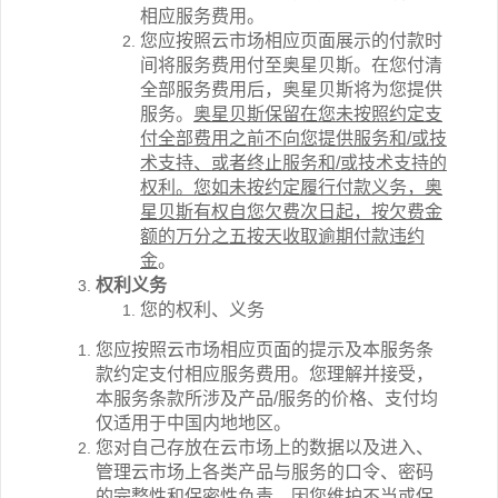
相应服务费用。
您应按照
云市场相应
页面展示的付款时
间将服务费用付至奥星贝斯。在您付清
全部服务费用后，奥星贝斯将为您提供
服务。
奥星贝斯保留在您未按照约定支
付全部费用之前不向您提供服务和
/
或技
术支持、或者终止服务和
/
或技术支持的
权利。您如未按约定履行付款义务，奥
星贝斯有权自您欠费次日起，按欠费金
额的万分之五按天收取逾期付款违约
金
。
权利义务
您的权利、义务
您应按照
云市场相应
页面的提示及本服务条
款约定支付相应服务费用。您理解并接受，
本服务条款所涉及产品
/
服务的价格、支付均
仅适用于中国内地地区。
您对自己存放在
云市场
上的数据以及进入、
管理
云市场
上各类产品与服务的口令、密码
的完整性和保密性负责。因您维护不当或保