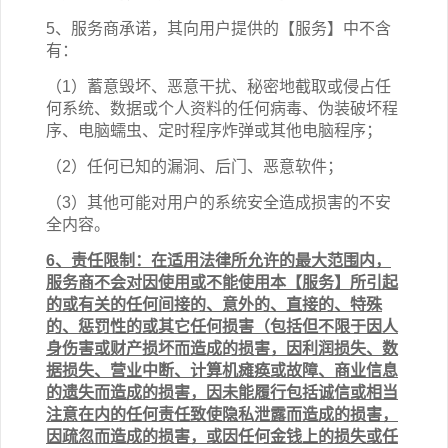
5、服务商承诺，其向用户提供的【服务】中不含
有：
（1）蓄意毁坏、恶意干扰、秘密地截取或侵占任
何系统、数据或个人资料的任何病毒、伪装破坏程
序、电脑蠕虫、定时程序炸弹或其他电脑程序；
（2）任何已知的漏洞、后门、恶意软件；
（3）其他可能对用户的系统安全造成损害的不安
全内容。
6、责任限制：在适用法律所允许的最大范围内，
服务商不会对因使用或不能使用本【服务】所引起
的或有关的任何间接的、意外的、直接的、特殊
的、惩罚性的或其它任何损害（包括但不限于因人
身伤害或财产损坏而造成的损害，因利润损失、数
据损失、营业中断、计算机瘫痪或故障、商业信息
的遗失而造成的损害，因未能履行包括诚信或相当
注意在内的任何责任致使隐私泄露而造成的损害，
因疏忽而造成的损害，或因任何金钱上的损失或任