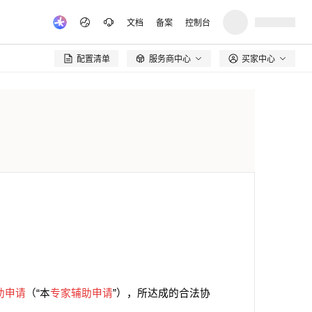
文档
备案
控制台
配置清单
服务商中心
买家中心

助申请
（“本
专家辅助申请
”），所达成的合法协