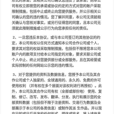
形式的承诺，且相关公司已确认您违反了该承诺，则本公
司有权立即按您的承诺或协议约定的方式对您的账户采取
限制措施，包括中止或终止向您提供服务，并公示相关公
司确认的您的违约情况。您了解并同意，本公司无须就相
关确认与您核对事实，或另行征得您的同意，且本公司无
须就此限制措施或公示行为向您承担任何的责任。
2、一旦您违反本协议，或与本公司签订的其他协议的约
定，本公司有权以任何方式通知本公司合作公司或个人，
要求其对您的权益采取限制措施，包括但不限将您本公司
账户内的款项支付给本公司指定的对象，要求关联公司或
个人中止、终止对您提供部分或全部服务，且在其经营或
实际控制的任何网站公示您的违约情况。
3、对于您提供的资料及数据信息，您授予本公司及其合
作公司或个人独家的、全球通用的、永久的、免费的许可
使用权利 （并有权在多个层面对该权利进行再授权）。此
外，本公司及其合作公司有权（全部或部份地） 使用、复
制、修订、改写、发布、翻译、分发、执行和展示您的全
部资料数据（包括但不限于注册资料、交易行为数据及全
部展示于本公司的各类信息）或制作其派 生作品，并以现
在已知或日后开发的任何形式、媒体或技术，将上述信息