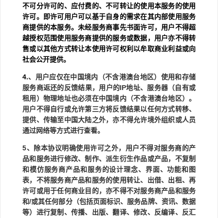
不可分许可的、应付费的、不可转让的使用本服务的使用
许可。即许可用户可以基于自身的需求在其内部使用服务
商提供的本服务。未经服务商事先书面许可，用户不得超
越授权范围使用服务商提供的服务或数据，用户亦不得转
售或以其他方式转让本使用许可权利以牟取商业利益或向
社会公开提供。
4.
、用户应仅在中国境内（不含港澳台地区）使用和存储
服务商返还的反馈结果，用户的
IP
地址、服务器（自有或
租用）物理地址也必须在中国境内（不含港澳台地区）。
用户不得自行或允许第三方将反馈结果以任何方式转移、
提供、传输至中国大陆之外，亦不得允许境外组织或人员
通过网络等方式进行查看。
5
、除本协议明确使用许可之外，用户不得对服务商的产
品和服务进行修改、制作、派生衍生作品或产品，不复制
和模仿服务商产品和服务的设计理念、界面、功能和图
表，不将服务商产品和服务的使用转让、出借、出租、再
许可或用于任何商业目的，亦不得不对服务商产品和服务
和
/
或其任何部分（包括页面标识、服务品牌、资讯、数据
等）进行复制、传播、出版、翻译、修改、反编译、反汇