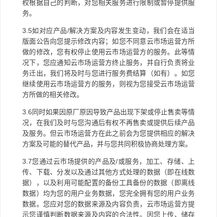
权根据自己的判断，对您相关服务进行限制或暂停提供服
务。
3.5
如对应产品
/
解决方案及内容发生变动，我们会在适当
版面公告向您提示修改内容；如您不同意云市场运营方所
做的修改，您有权停止使用云市场运营方的服务。此等情
况下，您应通知云市场运营方终止服务，并自行负责将业
务迁出，我们将及时与您进行服务费结算（如有）。如您
继续使用云市场运营方的服务，则视为您接受云市场运营
方所做的相关修改。
3.6
同时如果因原厂原因导致产品出现下架或停止售卖等情
况，在我们及时与您沟通后有权不再售卖或提供后续产品
及服务。但云市场运营方在此之前会为您提供相应的解决
方案及可能的替代产品，并与您共同积极协商处理方案。
3.7
您通过云市场提供的产品及
/
或服务，加工、存储、上
传、下载、分发以及通过其他方式处理的数据（即在线数
据），以及利用可能配置的备份工具备份的数据（即离线
数据）均为您的用户业务数据，您完全拥有您的用户业务
数据。您应对您的数据来源及内容负责，云市场运营方提
示您谨慎判断数据来源及内容的合法性。因您上传、储存