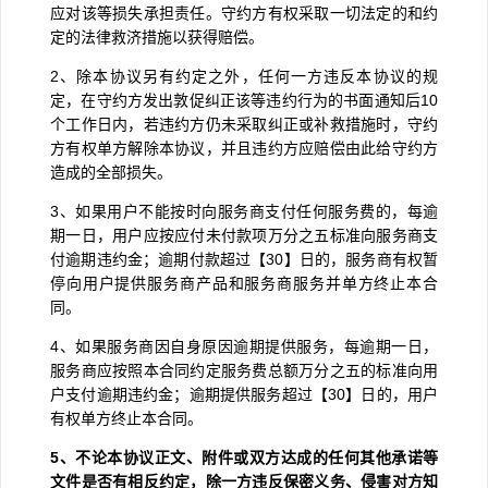
应对该等损失承担责任。守约方有权采取一切法定的和约
定的法律救济措施以获得赔偿。
2
、除本协议另有约定之外，任何一方违反本协议的规
定，在守约方发出敦促纠正该等违约行为的书面通知后
10
个工作日内，若违约方仍未采取纠正或补救措施时，守约
方有权单方解除本协议，并且违约方应赔偿由此给守约方
造成的全部损失。
3
、如果用户不能按时向服务商支付任何服务费的，每逾
期一日，用户应按应付未付款项万分之五标准向服务商支
付逾期违约金；逾期付款超过【
30
】日的，服务商有权暂
停向用户提供服务商产品和服务商服务并单方终止本合
同。
4
、如果服务商因自身原因逾期提供服务，每逾期一日，
服务商应按照本合同约定服务费总额万分之五的标准向用
户支付逾期违约金；逾期提供服务超过【
30
】日的，用户
有权单方终止本合同。
5
、不论本协议正文、附件或双方达成的任何其他承诺等
文件是否有相反约定，除一方违反保密义务、侵害对方知