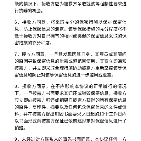
能的情况下，接收方应为披露方争取就该等强制性要求进
行抗辩的机会。
6
、接收方同意，将采取充分的保密措施以保护保密信
息，防止保密信息的泄露。该等保密措施的充分程度将不
低于接收方对自己拥有的相同或类似的保密信息采取的保
密措施的充分程度。
7
、接收方同意，一旦其发现因其自身、其雇员或其顾问
的原因导致保密信息的泄露或超范围使用，其将立即通知
披露方，并立即采取合理措施协助披露方重新掌控该等保
密信息和防止对该等保密信息的进一步滥用或泄露。
8
、接收方同意，在不应影响本协议的正常履行的情况
下，一旦披露方书面要求其归还或销毁保密信息，接收方
应立即向披露方归还或销毁自披露方获得的所有保密信息
的原件、复印件、摘要以及任何包含保密信息的文件或资
料；并在披露方提出销毁书面要求之日起的
10
个工作日内
以书面形式向披露方保证已依前述规定对保密信息进行了
销毁。
9
、未经过对方联系人的事先书面同意，本协议任何一方