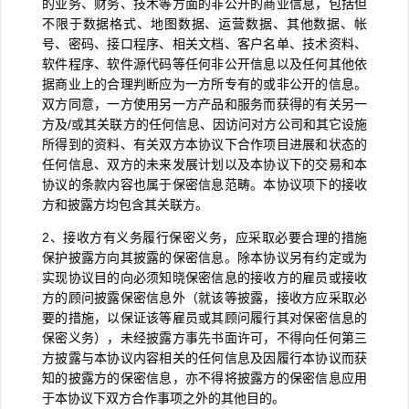
的业务、财务、技术等方面的非公开的商业信息，包括但
不限于数据格式、地图数据、运营数据、其他数据、帐
号、密码、接口程序、相关文档、客户名单、技术资料、
软件程序、软件源代码等任何非公开信息以及任何其他依
据商业上的合理判断应为一方所专有的或非公开的信息。
双方同意，一方使用另一方产品和服务而获得的有关另一
方及
/
或其关联方的任何信息、因访问对方公司和其它设施
所得到的资料、有关双方本协议下合作项目进展和状态的
任何信息、双方的未来发展计划以及本协议下的交易和本
协议的条款内容也属于保密信息范畴。本协议项下的接收
方和披露方均包含其关联方。
2
、接收方有义务履行保密义务，应采取必要合理的措施
保护披露方向其披露的保密信息。除本协议另有约定或为
实现协议目的向必须知晓保密信息的接收方的雇员或接收
方的顾问披露保密信息外（就该等披露，接收方应采取必
要的措施，以保证该等雇员或其顾问履行其对保密信息的
保密义务），未经披露方事先书面许可，不得向任何第三
方披露与本协议内容相关的任何信息及因履行本协议而获
知的披露方的保密信息，亦不得将披露方的保密信息应用
于本协议下双方合作事项之外的其他目的。