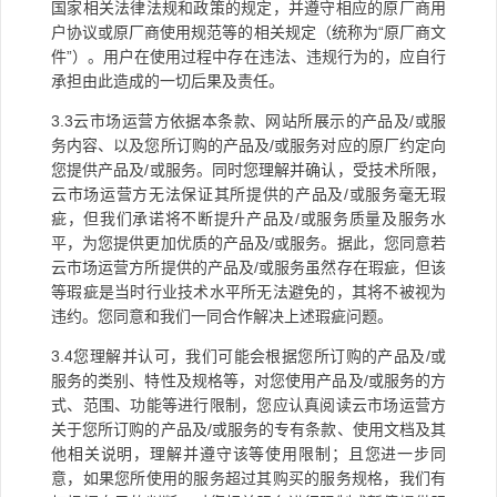
国家相关法律法规和政策的规定，并遵守相应的原厂商用
户协议或原厂商使用规范等的相关规定（统称为
“
原厂商文
件
”
）。用户在使用过程中存在违法、违规行为的，应自行
承担由此造成的一切后果及责任。
3.3
云市场运营方依据本条款、网站所展示的产品及
/
或服
务内容、以及您所订购的产品及
/
或服务对应的原厂约定向
您提供产品及
/
或服务。同时您理解并确认，受技术所限，
云市场运营方无法保证其所提供的产品及
/
或服务毫无瑕
疵，但我们承诺将不断提升产品及
/
或服务质量及服务水
平，为您提供更加优质的产品及
/
或服务。据此，您同意若
云市场运营方所提供的产品及
/
或服务虽然存在瑕疵，但该
等瑕疵是当时行业技术水平所无法避免的，其将不被视为
违约。您同意和我们一同合作解决上述瑕疵问题。
3.4
您理解并认可，我们可能会根据您所订购的产品及
/
或
服务的类别、特性及规格等，对您使用产品及
/
或服务的方
式、范围、功能等进行限制，您应认真阅读云市场运营方
关于您所订购的产品及
/
或服务的专有条款、使用文档及其
他相关说明，理解并遵守该等使用限制；且您进一步同
意，如果您所使用的服务超过其购买的服务规格，我们有