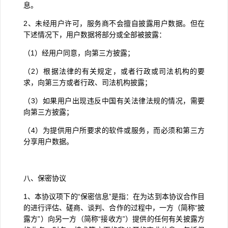
息。
2
、未经用户许可，服务商不会擅自披露用户数据。但在
下述情况下，用户数据将部分或全部被披露：
（
1
）经用户同意，向第三方披露；
（
2
）根据法律的有关规定，或者行政或司法机构的要
求，向第三方或者行政、司法机构披露；
（
3
）如果用户出现违反中国有关法律法规的情况，需要
向第三方披露；
（
4
）为提供用户所要求的软件或服务，而必须和第三方
分享用户数据。
八、保密协议
1
、本协议项下的
“
保密信息
”
是指：在为达到本协议合作目
的进行评估、磋商、谈判、合作的过程中，一方（简称
“
披
露方
”
）向另一方（简称
“
接收方
”
）提供的任何有关披露方