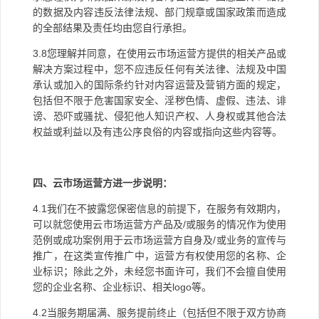
的数据及内容违反法律法规、部门规章或国家政策而造成
的全部结果及责任均由您自行承担。
3.8
您理解并同意，在使用云市场运营方提供的相关产品或
解决方案过程中，您不应违反任何有关法律、法规及中国
承认或加入的国际条约针对内容运营及营销方面的规定，
包括但不限于危害国家安全、淫秽色情、虚假、违法、诽
谤、恐吓或骚扰、侵犯他人知识产权、人身权或其他合法
权益或利益以及有违公序良俗的内容或指向这些内容等。
四、云市场运营方进一步说明：
4.1
我们在不披露您保密信息的前提下，在服务有效期内，
可以就您使用云市场运营方产品及
/
或服务的情况作为使用
范例或成功案例用于云市场运营方自身及
/
或业务的宣传与
推广，在这类宣传推广中，运营方有权使用您的名称、企
业标识；除此之外，未经您书面许可，我们不会擅自使用
您的企业名称、企业标识、相关
logo
等。
4.2
当服务期届满、服务提前终止（包括但不限于双方协商