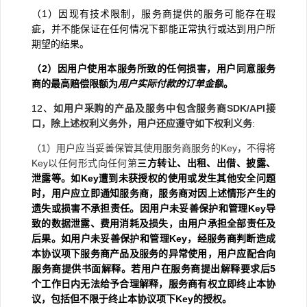
（
1
）因现有技术限制，服务商提供的服务可能存在瑕
疵，并不能保证在任何情况下都能正常执行或达到用户所
期望的结果。
（
2
）因用户使用本服务所致的任何损害，用户同意服务
商的最高赔偿限额为
用户实际付款的订单金额
。
12
、
如用户采购的产品及服务中包含服务商SDK/API接
口，除上述权利义务外，用户还应遵守如下权利义务
:
（1）用户应当妥善保管其使用服务商服务的Key，不得将
Key以任何形式向任何第
三方转让、出租、出借、披露、
泄露等。如
Key
遭到未获授权的使用或发生其他安全问题
时，用户应立即通知服务商，服务商对因上述情形产生的
遗失或损害不承担责任。因用户未妥善保护和管理
Key
导
致的数据泄露、费用消耗及损失，由用户承担全部责任及
后果。如用户未妥善保护和管理
Key
，经服务商判断造成
本协议项下服务商产品及服务的异常使用，用户应配合向
服务商提供书面解释。若用户在服务商提出解释要求后
5
个工作日内无法给予合理解释，服务商有权立即终止本协
议，包括但不限于终止本协议项下
Key
的授权。