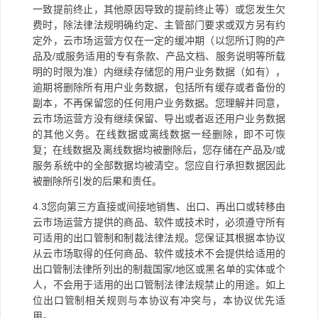
一致提前终止，其他原因导致的提前终止等）或您发生欠
费时，除法律法规明确约定、主管部门要求或双方另有约
定外，云市场运营方仅在一定的缓冲期（以您所订购的产
品及
/
或服务适用的专有条款、产品文档、服务说明等所载
明的时限为准）内继续存储您的用户业务数据（如有），
逾期将删除所有用户业务数据，包括所有缓存或者备份的
副本，不再保留您的任何用户业务数据。您理解并同意，
云市场运营方没有继续保留、导出或者返还用户业务数据
的其他义务。在线数据或离线数据一经删除，即不可恢
复；在线数据及离线数据均被删除后，您存储在产品及
/
或
服务系统中的全部数据均被清空。您应自行承担数据因此
被删除所引发的后果和责任。
4.3
您向第三方直接或间接地销售、出口、再出口或转移由
云市场运营方提供的商品、软件或技术时，必须遵守所有
可适用的出口管制和制裁法律法规。您保证其根据本协议
从云市场取得的任何商品、软件或技术不会提供给适用的
出口管制法律所列出的制裁国家
/
地区或黑名单的实体或个
人，不会用于适用的出口管制法律法规禁止的用途。如上
位出口管制相关规则与本协议有冲突与，本协议优先适
用。