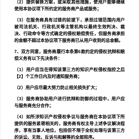
（
2
）提供替换方案，或采取其他措施，使用户能够继续
使用本协议项下所约定的服务商产品或服务；
（
3
）在服务商具有过错的前提下，承担过错范围内用户
被司法机关、行政机关等主管机构以最终生效判决、裁
决、行政命令等方式确定的侵权赔偿责任，但服务商承担
的金额不超过本协议项下服务商已从用户收到的总金额。
7
、双方同意，服务商履行本条第
6
款约定的侵权抗辩和赔
偿义务有以下先决条件：
（
1
）用户应当在得知该第三方的知识产权侵权指控之后
【
2
】个工作日内及时通知服务商；
（
2
）用户应尽最大努力防止相关损失扩大；
（
3
）服务商协助用户进行抗辩和防御的过程中，用户应
与服务商充分合作；
（
4
）如所涉知识产权侵权争议与服务商在本协议项下所
提供的服务紧密相关的，服务商有权主导上述争议解决程
序，享有当事人地位，包括但不限于全权处理与该第三方
的诉讼、无效、反诉与和解等的全部程序。