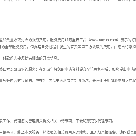
型和数量收取对应的服务费用，服务费用以阿里云平台（www.aliyun.com）展
付的全部服务费用。但办理业务过程中发生的官费等第三方收取的费用，由您自行承担
，付款前
需要您
提供相应的开票信息。
终止本次凯派尔
的
服务；在
凯派尔将
您
的申请资料
提交至
管理机构
后，如您提出申请
算事项等内容有异议的，应在2日内以书面形式告知凯派尔，并停止使用凯派尔
知识产权
。
开展工作，代理您向
管理机关
提交相关申请事项，不会随意更改代理事项。
的申请事项，终止本次服务，将收取的相关费用退还给您，且无须承担
赔偿、违约或其