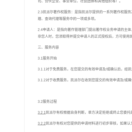
司、合伙企业、事业单位、社会团体和其他组织等）。
2.3凯派尔
著作权
服务：是指凯派尔提供的一系列
著作权
服务
理、查询代理
等服务中的一项或多项。
2.4申请人：是指向
著作管理部门
提出
著作权
业务申请的主体
非您人时，您须取得并提交申请人的正式授权后，方可使用
三、服务内容
3.1服务开始
3.1.1对于免费服务，在您提交的有效申请及/或确认后
3.1.2对于收费服务，凯派尔在收到您提交的有效申请及/或
3.2服务过程
3.2.1
凯派尔有权根据自身判断，单方决定拒绝或终止您委托
3.2.2
凯派尔有权对您提供的申请材料进行初步审核，如果认