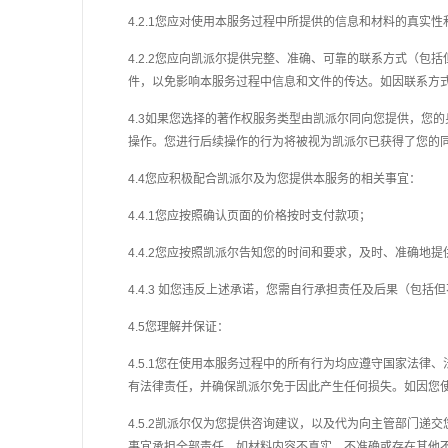
4.2.1您应对使用本服务过程中所提供的信息和材料的真
4.2.2您应向凯派尔提供完整、准确、可靠的联系方式（
件，以免影响本服务过程中信息和文件的传达。如因联系方
4.3如果您选择的
著作权
服务类型由凯派尔同向您提供，您的
操作。您进行后续操作的行为将被视为凯派尔已获得了您的
4.4您应积极配合凯派尔及为您提供本服务的相关事宜：
4.4.1您应按照确认页面的价格按时支付款项；
4.4.2您应按照凯派尔告知您的时间和要求，及时、准确地
4.4.3 如您违反上述承诺，您需自行承担责任及后果（包
4.5您理解并保证：
4.5.1您在使用本服务过程中的所有行为均应遵守国家法
有法律责任，并确保凯派尔免于因此产生任何损失。如因您
4.5.2凯派尔仅为您提供咨询建议，以及代为向主管部门
事宜承担全部责任，如材料内容不真实、不准确或存在其他