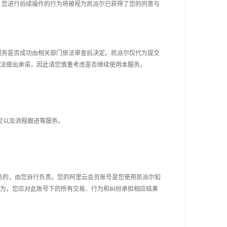
。您进行后续操作的行为将被视为凯派尔已获得了您的同意与
服务是否成功由
相关部门
依法审查后决定。凯派尔仅代为提交
法做出承诺，因此请您慎重考虑是否继续使用本服务。
交以及流程跟进等服务
。
务的，由您自行负责。您的阿里云会员账号是您使用凯派尔
知
为，您应对此账号下的所有交易、行为和纠纷承担相应结果