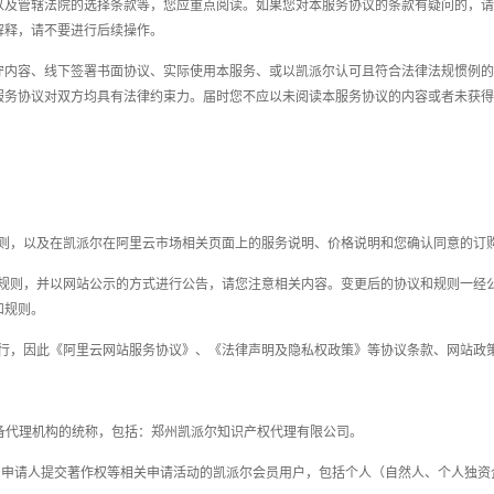
以及管辖法院的选择条款等，您应重点阅读。如果您对本服务协议的条款有疑问的，请
解释，请不要进行后续操作。
守内容、线下签署书面协议、实际使用本服务、或以凯派尔认可且符合法律法规惯例的
服务协议对双方均具有法律约束力。届时您不应以未阅读本服务协议的内容或者未获得
规则，以及在凯派尔在阿里云市场相关页面上的服务说明、价格说明和您确认同意的订
类规则，并以网站公示的方式进行公告，
请
您
注意相关内容
。变更后的协议和规则一经
和规则。
进行，因此《阿里云网站服务协议》、《法律声明及隐私权政策》等协议条款、网站政
局备代理机构的统称，包括：郑州凯派尔知识产权代理有限公司。
为申请人提交
著作权
等相关申请活动的凯派尔会员用户，包括个人（自然人、个人独资