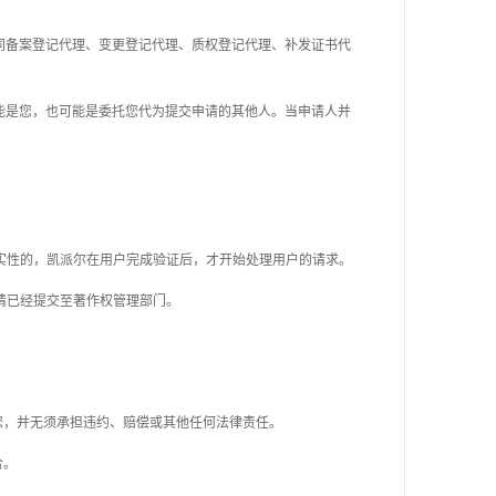
同备案登记代理、变更登记代理、质权登记代理、补发证书代
能是您，也可能是委托您代为提交申请的其他人。当申请人并
真实性的，凯派尔在用户完成验证后，才开始处理用户的请求。
请已经提交至
著作权
管理部门。
您，并无须承担
违约、赔偿或其他任何法律
责任。
合
。