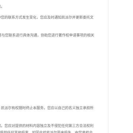
果。
程中您的联系方式发生变化，您应及时通知凯派尔并更新委托文
将与您联系进行具体沟通，协助您进行
著作权
申请事项的相关
诺，凯派尔有权随时终止本服务，您应以自己的名义独立承担所
担保。您应对提供的材料内容独立及不侵犯任何第三方合法权利
受到任何其他损害，如因此给凯派尔带来损失，由您承担全