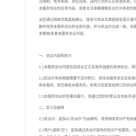
注限制、免责条款，对您违规、违约行为的认定处理条款，
本服务协议的任意内容，或者无法准确理解凯派尔对条款的
当您通过网络页面直接确认、接受引用本页面链接及提示遵
解并接受本服务协议的全部内容，并与凯派尔达成一致，本
求撤销/变更本服务协议内容。
一、协议内容和效力
1.1本服务协议内容包括协议正文及其所涵盖的其他协议、
1.2凯派尔有权根据需要不定时制订、修改本服务协议及各
用本服务。若您继续本服务的，即表示您接受经修订的协议
1.3本服务协议的签署及履行，须通过您的阿里云会员账号
二、定义及解释
2.1凯派尔：是指以“凯派尔”为品牌的、获得国家知识产权
2.2用户(或称“您”)：是指通过凯派尔提供的
知识产权
服务，