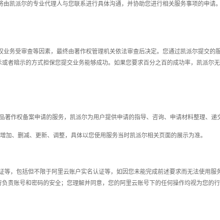
将由凯派尔的专业代理人与您联系进行具体沟通，并协助您进行相关服务事项的申请
权业务受审查等
因素，最终由
著作权管理机关
依法审查后决定。您通过凯派尔提交的
示或者暗示的方式担保您提交
业务
能够成功。如果您要求百分之百的成功率，凯派尔无
品著作权备案申请的服务，凯派尔为用户提供申请的指导、咨询、申请材料整理、递
进行增加、删减、更新、调整，具体以您使用服务当时凯派尔相关页面的展示为准。
认证等，包括但不限于阿里云账户实名认证等，如因您未能完成前述要求而无法使用服
行负责账号和密码的安全；您理解并同意，您的阿里云账号下的任何操作均视为您的行