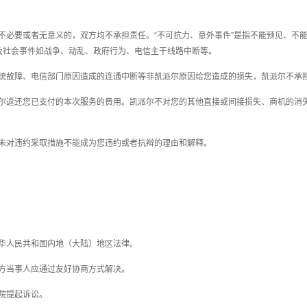
、不必要或者无意义的，
双方均
不承担责任。“不可抗力、意外事件”是指不能预见、不
及社会事件如战争、动乱、政府行为、电信主干线路中断等。
统故障、电信部门原因造成的连通中断等非凯派尔原因给您造成的损失，凯派尔不承
尔返还您已支付的本次服务的费用。凯派尔不对您的其他直接或间接损失、商机的消
未对违约采取措施不能成为您违约或者抗辩的理由和解释。
中华人民共和国内地（大陆）地区法律。
双方当事人应通过友好协商方式解决。
院提起诉讼。