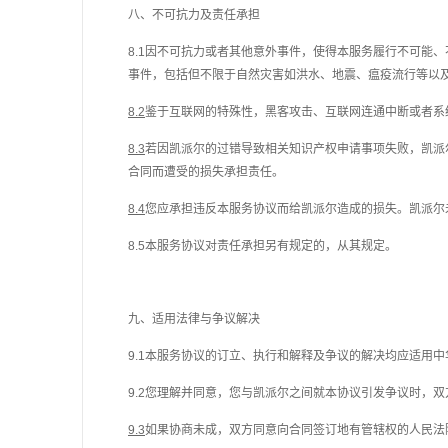
八、不可抗力及责任承担
8.1因不可抗力或者其他意外事件，使得本服务履行不可能
事件，包括但不限于自然灾害如洪水、地震、瘟疫流行等以
8.2
鉴于互联网的特殊性，黑客攻击、互联网连通中断或者系
8.3
若因凯派尔的过错导致相关
知识产权
申请事项失败，凯派
合同而遭受的损失承担责任。
8.4
您应承担违反本服务协议而给凯派尔造成的损失。凯派尔
8.5本服务协议对责任承担另有规定的，从其规定。
九、适用法律与争议解决
9.1本服务协议的订立、执行和解释及争议的解决均应适用
9.2您理解并同意，您与凯派尔之间就本协议引发争议时，
9.3
如果协商未成，双方同意向合同签订地有管辖权的人民法