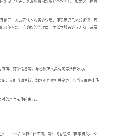
向凯派尔咨询，凯派尔将向您解释条款内容。如果您不同意
其他任一方式确认本服务协议后，即表示您已充分阅读、理
凯派尔对您问询的解答等理由，主张本服务协议无效，或要
购页面、订单信息等，与协议正文具有同等法律效力。
公布，立即自动生效。如您不同意相关变更，应当立即停止使
策对您具有法律约束力。
企业、个人合伙和个体工商户等）或者组织（国家机关、公