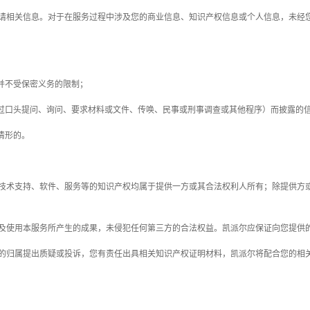
请相关信息。对于在服务过程中涉及您的商业信息、知识产权信息或个人信息，未经
道并不受保密义务的限制；
（通过口头提问、询问、要求材料或文件、传唤、民事或刑事调查或其他程序）而披露的
情形的。
或技术支持、软件、服务等的知识产权均属于提供一方或其合法权利人所有；除提供方
以及使用本服务所产生的成果，未侵犯任何第三方的合法权益。凯派尔应保证向您提供
权的归属提出质疑或投诉，您有责任出具相关知识产权证明材料，
凯派尔将配合您
的相
。