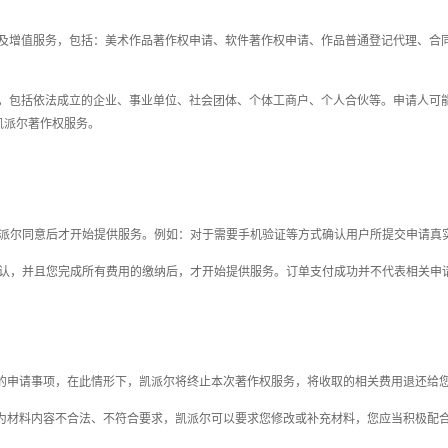
及增值服务，包括：
美术作品著作权申请
、
软件著作权申请
、
作品普通登记代理、合
，包括依法成立的企业、事业单位、社会团体、个体工商户、个人合伙
等
。申请人可
凯派尔
著作权
服务。
，经凯派尔同意后才开始提供服务。例如：对于需要手机验证等方式确认用户所提交申请
确认，并
且您
完成所有费用的缴纳后，才开始提供服务。订单支付成功并不代表相关申
的申请事项，在此情形下，凯派尔将终止本次
著作权
服务，将收取的相关费用退还给
为材料内容不合法、不符合要求，凯派尔可以要求您修改或补充材料
，您应当积极配