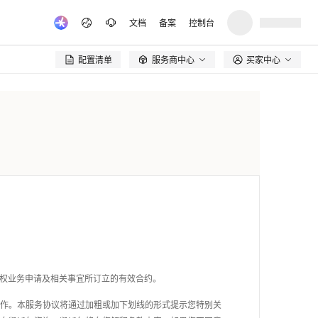
文档
备案
控制台
配置清单
服务商中心
买家中心

权业务
申请
及
相关事宜所订立的有效合约。
作。本服务协议将通过加粗或加下划线的形式提示您特别关