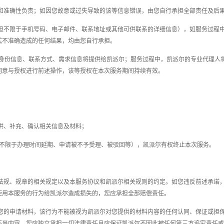
实性和准确性负责；如因您故意或过失导致的该等信息错误，由您自行承担全部责任及后
包括但不限于手机号码、电子邮件、联系地址或其他可供联系的详细信息），如服务过
式不准确造成的任何结果，均由您自行承担。
身份信息、联系方式、需求信息将提供给凯派尔；服务过程中，凯派尔的专业代理人
同意与授权进行前述操作，该等授权在本次服务期间持续有效。
提供、补充、确认相关信息及材料；
括但不限于办理时间延期、申请被不予受理、被驳回等），凯派尔有权终止本次服务。
律、法规、规章的相关规定以及本服务协议和凯派尔相关规则的约定。如您违反前述承
使用本服务的行为给凯派尔造成损失的，您应承担全部赔偿责任。
递交您的申请材料，该行为不能被视为凯派尔对您提供的材料内容的任何认同、保证或
不当内容，您应独立承担一切法律责任且应保证凯派尔不因此被任何第三方追究责任或