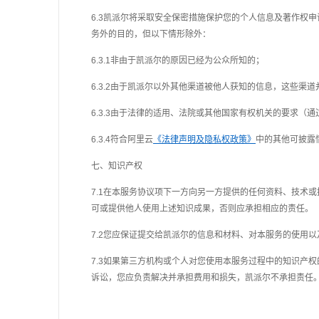
6.3凯派尔将采取安全保密措施保护您的个人信息及
著作权
申
务外的目的，但以下情形除外：
6.3.1非由于凯派尔的原因已经为公众所知的；
6.3.2由于凯派尔以外其他渠道被他人获知的信息，这些渠
6.3.3由于法律的适用、法院或其他国家有权机关的要求
6.3.4符合阿里云
《法律声明及隐私权政策》
中的其他可披露
七、知识产权
7.1在本服务协议项下一方向另一方提供的任何资料、技术
可或提供他人使用上述知识成果，否则应承担相应的责任。
7.2您应保证提交给凯派尔的信息和材料、对本服务的使用
7.3如果第三方机构或个人对您使用本服务过程中的知识产
诉讼，
您
应负责解决
并
承担费用和损失，
凯派尔不承担责任