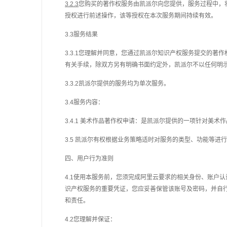
3.2.3
您购买的
著作权
服务由凯派尔向您提供，服务过程中，
授权进行前述操作，该等授权在本次服务期间持续有效。
3.3服务结果
3.3.1您理解并同意，您通过凯派尔
知识产权
服务提交的
著作
有关手续，除双方另有明确书面约定外，凯派尔不以任何明
3.3.2凯派尔提供的服务均为单次服务。
3.4服务
内容：
3
.4.1
美术作品著作权申请：是凯派尔提供的一项针对美术作
3.5 凯派尔有权根据业务策略适时对服务的类型、功能等
四、用户行为准则
4.1使用本服务前，您须完成阿里云要求的相关身份、账户
识产权
服务的重要凭证，您应妥善保管该账号及密码，并自
和责任。
4.2您理解并保证：