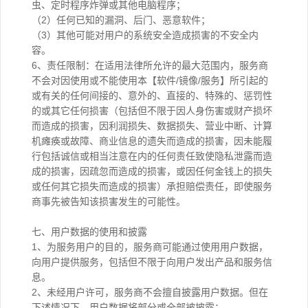
虫、定时程序炸弹或其他电脑程序；
（2）任何已知的漏洞、后门、恶意软件；
（3）其他可能对用户的系统安全造成损害的不安全内
容。
6、责任限制：在适用法律所允许的最大范围内，服务商
不会对因使用或不能使用本【软件/镜像/服务】所引起的
或有关的任何间接的、意外的、直接的、特殊的、惩罚性
的或其它任何损害（包括但不限于因人身伤害或财产损坏
而造成的损害，因利润损失、数据损失、营业中断、计算
机瘫痪或故障、商业信息的遗失而造成的损害，因未能履
行包括诚信或相当注意在内的任何责任致使隐私泄露而造
成的损害，因疏忽而造成的损害，或因任何金钱上的损失
或任何其它损失而造成的损害）承担赔偿责任，即使服务
商事先被告知该损害发生的可能性。
七、用户数据的使用和披露
1、为服务用户的目的，服务商可能通过使用用户数据，
向用户提供服务，包括但不限于向用户发出产品和服务信
息。
2、未经用户许可，服务商不会擅自披露用户数据。但在
下述情况下，用户数据将部分或全部被披露：