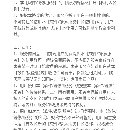
2、本【软件/镜像/服务】的【版权/所有权】归【权利人名
称】所有。
3、根据本协议的约定，服务商授予用户一项非排他的、
不可转让的使用本【软件/镜像/服务】的使用许可。用户
不得转售或以其他方式转让本使用许可权利以牟取商业利
益。
四、费用：
1、服务商同意，目前向用户免费提供本【软件/镜像/服
务】的使用许可。但该免费服务，不应视为服务商放弃在
未来某一时刻开始收费的权利。未来服务商如对用户就本
【软件/镜像/服务】收取许可费用，将通过相关网页、购
买环节等明示告知用户。（注：适用免费产品）
1、用户使用本【软件/镜像/服务】须按照本【软件/镜像/
服务】的价格体系、支付所有费用。服务商保留在用户未
按照约定支付全部费用之前不向用户提供服务和/或技术支
持，或者终止服务和/或技术支持的权利。
2、用户如对本【软件/镜像/服务】进行续费时，本【软件/
镜像/服务】的名称、规格或价格已经调整的，用户同意按
照届时有效的新的【软件/镜像/服务】的名称、规格或价