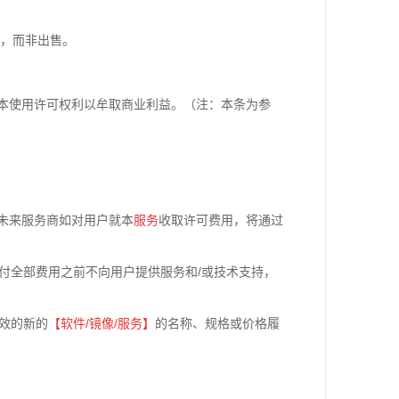
可，而非出售。
本使用许可权利以牟取商业利益。（注：本条为参
未来服务商如对用户就本
服务
收取许可费用，将通过
付全部费用之前不向用户提供服务和/或技术支持，
效的新的
【软件
/
镜像
/
服务】
的名称、规格或价格履