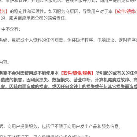
级、维护和管理，并通过客服电话、在线客服等方式，向用户提供免费的
服务】
的稳定性和延续性。如因服务商原因，导致用户对于本
【软件
/
镜像
/
失的，服务商应承担全额的赔偿责任。
】
中不含有：
系统、数据或个人资料的任何病毒、伪装破坏程序、电脑蠕虫、定时程序
内容。
务商不会对因使用或不能使用本
【软件
/
镜像
/
服务】
所引起的或有关的任
而造成的损害，因利润损失、数据损失、营业中断、计算机瘫痪或故障、
损害，因疏忽而造成的损害，或因任何金钱上的损失或任何其它损失而造
据，向用户提供服务，包括但不限于向用户发出产品和服务信息。