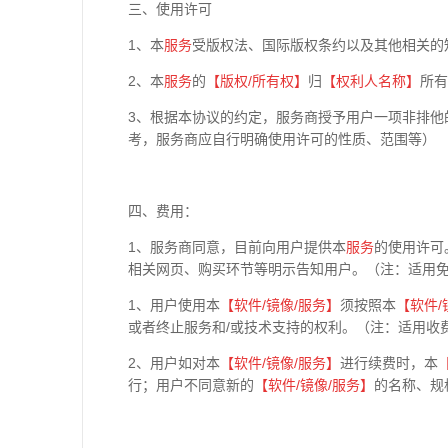
三、使用许可
1、本
服务
受版权法、国际版权条约以及其他相关的
2、本
服务
的
【版权
/
所有权】
归
【权利人名称】
所有
3、根据本协议的约定，服务商授予用户一项非排他
考，服务商应自行明确使用许可的性质、范围等）
四、费用：
1、服务商同意，目前向用户提供本
服务
的使用许可
相关网页、购买环节等明示告知用户。（注：适用
1、用户使用本
【软件
/
镜像
/
服务】
须按照本
【软件
/
或者终止服务和/或技术支持的权利。（注：适用收
2、用户如对本
【软件
/
镜像
/
服务】
进行续费时，本
行；用户不同意新的
【软件
/
镜像
/
服务】
的名称、规