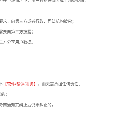
但在下述情况下，用户数据将部分或全部被披露：
要求，向第三方或者行政、司法机构披露；
需要向第三方披露；
三方分享用户数据。
本
【软件
/
镜像
/
服务】
，而无需承担任何责任：
费的；
务商通知其纠正后仍未纠正的。