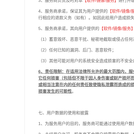
3、服务商负责及时对本
【软件
/
镜像
/
服务】
进行升
4、服务商承诺，保证其为用户提供的
【软件
/
镜像
/
行相应的退款义务（如有）。如因此给用户造成损
5、服务商承诺，其向用户提供的
【软件
/
镜像
/
服务
（1）蓄意毁坏、恶意干扰、秘密地截取或侵占任何
（2）任何已知的漏洞、后门、恶意软件；
（3）其他可能对用户的系统安全造成损害的不安全
6
、责任限制：在适用法律所允许的最大范围内，服
它任何损害（包括但不限于因人身伤害或财产损坏
或相当注意在内的任何责任致使隐私泄露而造成的
损害发生的可能性
。
七、用户数据的使用和披露
1、为服务用户的目的，服务商可能通过使用用户数