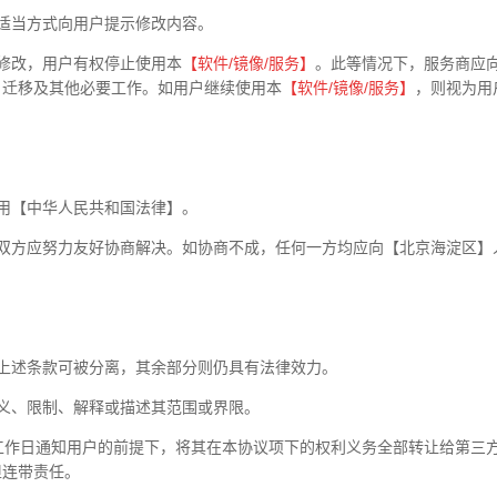
适当方式向用户提示修改内容。
修改，用户有权停止使用本
【软件
/
镜像
/
服务】
。此等情况下，服务商应
、迁移及其他必要工作。如用户继续使用本
【软件
/
镜像
/
服务】
，则视为用
用【中华人民共和国法律】。
双方应努力友好协商解决。如协商不成，任何一方均应向【北京海淀区】
上述条款可被分离，其余部分则仍具有法律效力。
义、限制、解释或描述其范围或界限。
工作日通知用户的前提下，将其在本协议项下的权利义务全部转让给第三
担连带责任。