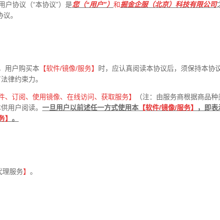
用户协议（“本协议”）是
您（“用户”）
和
掘金企服（北京）科技有限公司
协议。
，用户购买本
【软件
/
镜像
/
服务】
时，应认真阅读本协议后，须保持本协
有法律约束力。
件、订阅、使用镜像、在线访问、获取服务】
（注：由服务商根据商品种
本供用户阅读。
一旦用户以前述任一方式使用本
【软件
/
镜像
/
服务】
，即表
务】
。
代理服务
】
。