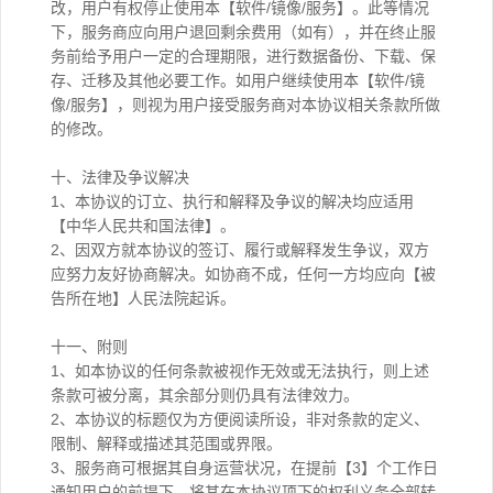
改，用户有权停止使用本【软件/镜像/服务】。此等情况
下，服务商应向用户退回剩余费用（如有），并在终止服
务前给予用户一定的合理期限，进行数据备份、下载、保
存、迁移及其他必要工作。如用户继续使用本【软件/镜
像/服务】，则视为用户接受服务商对本协议相关条款所做
的修改。
十、法律及争议解决
1、本协议的订立、执行和解释及争议的解决均应适用
【中华人民共和国法律】。
2、因双方就本协议的签订、履行或解释发生争议，双方
应努力友好协商解决。如协商不成，任何一方均应向【被
告所在地】人民法院起诉。
十一、附则
1、如本协议的任何条款被视作无效或无法执行，则上述
条款可被分离，其余部分则仍具有法律效力。
2、本协议的标题仅为方便阅读所设，非对条款的定义、
限制、解释或描述其范围或界限。
3、服务商可根据其自身运营状况，在提前【3】个工作日
通知用户的前提下，将其在本协议项下的权利义务全部转