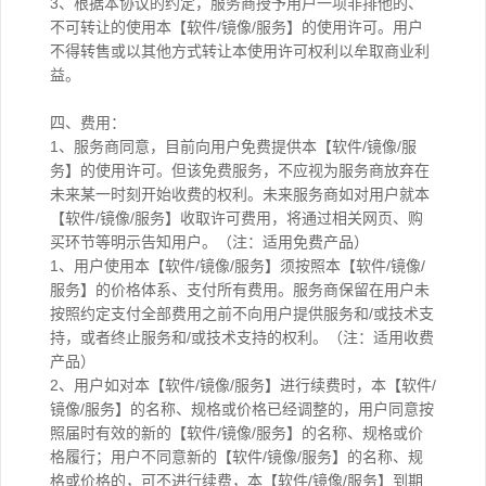
3、根据本协议的约定，服务商授予用户一项非排他的、
不可转让的使用本【软件/镜像/服务】的使用许可。用户
不得转售或以其他方式转让本使用许可权利以牟取商业利
益。
四、费用：
1、服务商同意，目前向用户免费提供本【软件/镜像/服
务】的使用许可。但该免费服务，不应视为服务商放弃在
未来某一时刻开始收费的权利。未来服务商如对用户就本
【软件/镜像/服务】收取许可费用，将通过相关网页、购
买环节等明示告知用户。（注：适用免费产品）
1、用户使用本【软件/镜像/服务】须按照本【软件/镜像/
服务】的价格体系、支付所有费用。服务商保留在用户未
按照约定支付全部费用之前不向用户提供服务和/或技术支
持，或者终止服务和/或技术支持的权利。（注：适用收费
产品）
2、用户如对本【软件/镜像/服务】进行续费时，本【软件/
镜像/服务】的名称、规格或价格已经调整的，用户同意按
照届时有效的新的【软件/镜像/服务】的名称、规格或价
格履行；用户不同意新的【软件/镜像/服务】的名称、规
格或价格的，可不进行续费，本【软件/镜像/服务】到期