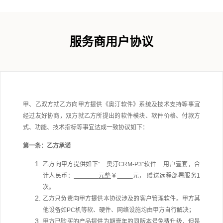
服务商用户协议
甲、乙双方就乙方向甲方提供《奥汀软件》系统及技术支持等事宜
经过友好协商，双方就乙方所提出的软件模块、软件价格、付款方
式、功能、技术指标等事宜达成一致协议如下：
第一条：乙方承诺
乙方向甲方提供如下“
奥汀CRM-P3
”软件
用户
壹套，合
计人民币：
元整
￥
元， 赠送
远程部署服务1
次。
乙方只负责向甲方提供本协议涉及的客户管理软件。甲方其
他设备如PC机等软、硬件、网络设施均由甲方自行解决；
甲方已购买的产品提供
为期壹年
的同版本号免费升级，但是