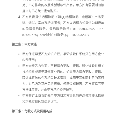
对于乙方推出的改版或新版软件产品，甲方如有需要则须根
据当时乙方统一定价购买。
乙方负责提供远程协助（如QQ远程协助、电话等）产品安
装、调试、实施及培训服务；乙方以远程方式提供
为期壹年
的免费售后服务。售后服务途径：
010-83832392、
027-
87660775；
5*8
小时在线服务QQ：102203239；
第二条：甲方承诺
甲方保证尊重乙方知识产权，承诺该软件系统只在甲方企业
内部使用；
甲方未经乙方许可，不得擅自更改、传播、转让该软件相关
技术资料或用于其他商业目的。如因甲方擅自更改、传播、
转让或将该软件及相关技术资料，或用于其他商业目的等行
为，对乙方及其产品的声誉、经济造成损害，乙方将追究甲
方法律责任，并由甲方承担经济损失；
甲方签订本协议即表示甲方对乙方提供的产品各项技术指标
和功能实现达到初步认可。
第三条：付款方式及费用构成