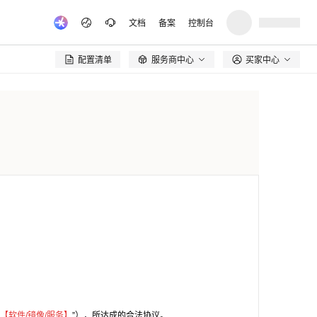
文档
备案
控制台
配置清单
服务商中心
买家中心

【软件/镜像/服务】
”），所达成的合法协议。