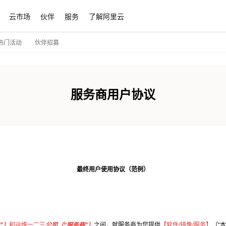
云市场
伙伴
服务
了解阿里云
伙伴招募
热门活动
服务商用户协议
最终用户使用协议（范例）
”）
和
运维一二三
公司（“服务商”）
之间，就服务商为您提供
【软件/镜像/服务】
（“本