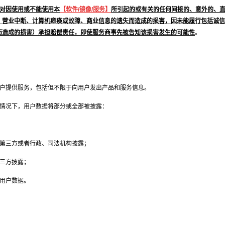
会对因使用或不能使用本
【软件/镜像/服务】
所引起的或有关的任何间接的、意外的、
、营业中断、计算机瘫痪或故障、商业信息的遗失而造成的损害，因未能履行包括诚信
而造成的损害）承担赔偿责任，即使服务商事先被告知该损害发生的可能性
。
用户提供服务，包括但不限于向用户发出产品和服务信息。
述情况下，用户数据将部分或全部被披露：
向第三方或者行政、司法机构披露；
三方披露；
用户数据。