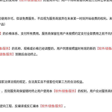
转让的使用本
【软件/镜像/服务】
的使用许可。用户不得转售或以其他方式转让本使
的使用许可。但该免费服务，不应视为服务商放弃在未来某一时刻开始收费的权利。
产品）
务】
的价格体系、支付所有费用。服务商保留在用户未按照约定支付全部费用之前不向用
像/服务】
的名称、规格或价格已经调整的，用户同意按照届时有效的新的
【软件/镜像
镜像/服务】
到期后自动终止。
国家法律法规的规定，合法真实且不侵害任何第三方的合法权益。
），否则服务商保留随时终止用户使用本
【软件/镜像/服务】
的权利，用户应对服务商
得逆向工程、反编译或反汇编本
【软件/镜像/服务】
。