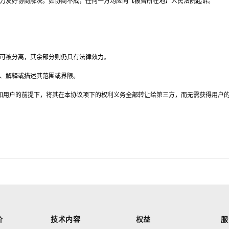
努力友好协商解决。如协商不成，任何一方均应向【被告所在地】人民法院起诉。
款可被分离，其余部分则仍具有法律效力。
制、解释或描述其范围或界限。
知用户的前提下，将其在本协议项下的权利义务全部转让给第三方，而无需获得用户
价
技术内容
权益
服