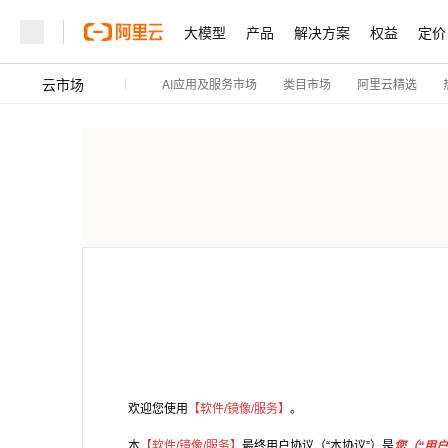
大模型
产品
解决方案
权益
定价
云市场
AI应用及服务市场
阿里云精选
类目市场
欢迎您使用
【软件/镜像/服务】
。
本
【软件/镜像/服务】
最终用户协议（“本协议”）是
您（“用户