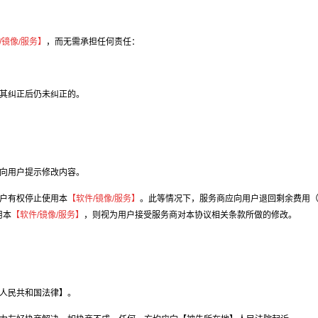
/镜像/服务】
，而无需承担任何责任：
知其纠正后仍未纠正的。
式向用户提示修改内容。
用户有权停止使用本
【软件/镜像/服务】
。此等情况下，服务商应向用户退回剩余费用
用本
【软件/镜像/服务】
，则视为用户接受服务商对本协议相关条款所做的修改。
华人民共和国法律】。