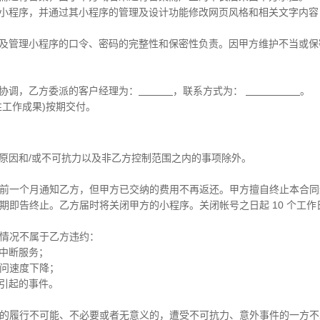
管理其小程序，并通过其小程序的管理及设计功能修改网页风格和相关文字内
容，以及管理小程序的口令、密码的完整性和保密性负责。因甲方维护不当或
络、协调，乙方委派的客户经理为：
，联系方式为：
。
性工作成果)按期交付。
甲方原因和/或不可抗力以及非乙方控制范围之内的事项除外。
应提前一个月通知乙方，但甲方已交纳的费用不再返还。甲方擅自终止本合
到期即告终止。乙方届时将关闭甲方的小程序。关闭帐号之日起 10 个工
述情况不属于乙方违约：
间中断服务；
序访问速度下降；
等引起的事件。
条款的履行不可能、不必要或者无意义的，遭受不可抗力、意外事件的一方