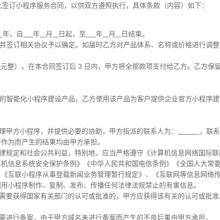
签订小程序服务合同，以供双方遵照执行，具体条款（内容）如下：
年，自
年
月
日起，至
年
月
日结束。
协商并签订相关协议予以确定。如届时乙方对产品体系、名称或价格进行调
元整），在本合同签订后 3 日内，甲方将全部款项支付给乙方。乙方保
计算的智能化小程序建设产品，乙方使用该产品为客户提供企业官方小程序
及管理甲方小程序，并提供必要的协助，甲方指派的联系人为：
，联
不作为而产生的结果均由甲方承担。
国家法律规定和社会公共利益，特别地，应当严格遵守《计算机信息网络国际
算机信息系统安全保护条例》《中华人民共和国电信条例》《全国人大常
、《互联小程序从事登载新闻业务管理暂行规定》、《互联网等信息网络
利用小程序制作、复制、发布、传播任何法律法规禁止的有害信息。
营活动需要获得国家有关部门的认可或批准的，甲方应获得该有关的认可或批
序，需进行备案，由于甲方域名未进行备案而产生的不良后果由甲方承担。