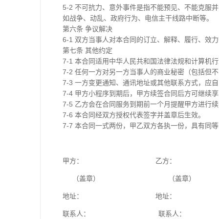
5-2 不可抗力、意外事件是指不能预见、不能克
如战争、动乱、政府行为、电信主干线路中断等。
第六条 争议解决
6-1 双方当事人对本合同的订立、解释、履行、效
第七条 其他约定
7-1 本合同适用中华人民共和国法律法规和计算机
7-2 任何一方对另一方当事人的商业秘密（包括
7-3 一方变更通知、通讯地址或其他联系方式，应
7-4 甲方小程序到期后，甲方续签合同后方可继
7-5 乙方会在合同服务到期前一个月提醒甲方进
7-6 本合同经双方授权代表签字并盖章后生效。
7-7 本合同一式两份，甲乙双方各执一份，具有同
甲方： 乙方：
（盖章） （盖章）
地址： 地址：
联系人： 联系人：