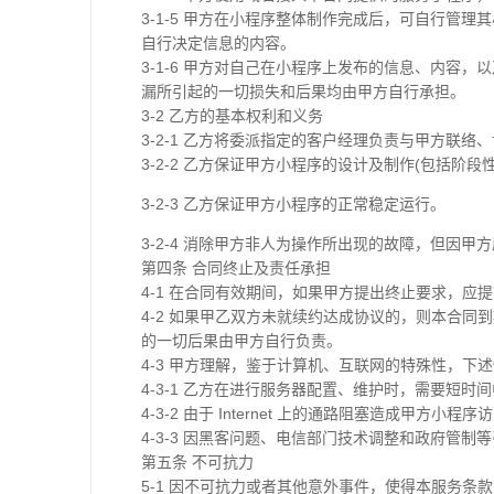
3-1-5 甲方在小程序整体制作完成后，可自行
自行决定信息的内容。
3-1-6 甲方对自己在小程序上发布的信息、内
漏所引起的一切损失和后果均由甲方自行承担。
3-2 乙方的基本权利和义务
3-2-1 乙方将委派指定的客户经理负责与甲方联
3-2-2 乙方保证甲方小程序的设计及制作(包括阶段
3-2-3 乙方保证甲方小程序的正常稳定运行。
3-2-4 消除甲方非人为操作所出现的故障，但因
第四条 合同终止及责任承担
4-1 在合同有效期间，如果甲方提出终止要求，
4-2 如果甲乙双方未就续约达成协议的，则本合同
的一切后果由甲方自行负责。
4-3 甲方理解，鉴于计算机、互联网的特殊性，下
4-3-1 乙方在进行服务器配置、维护时，需要短时
4-3-2 由于 Internet 上的通路阻塞造成甲方小程
4-3-3 因黑客问题、电信部门技术调整和政府管制
第五条 不可抗力
5-1 因不可抗力或者其他意外事件，使得本服务