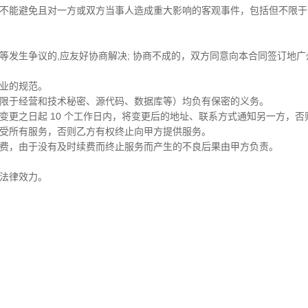
服并不能避免且对一方或双方当事人造成重大影响的客观事件，包括但不限
力等发生争议的,应友好协商解决; 协商不成的，双方同意向本合同签订地
行业的规范。
但不限于经营和技术秘密、源代码、数据库等）均负有保密的义务。
自变更之日起 10 个工作日内，将变更后的地址、联系方式通知另一方，
续享受所有服务，否则乙方有权终止向甲方提供服务。
行续费，由于没有及时续费而终止服务而产生的不良后果由甲方负责。
等法律效力。