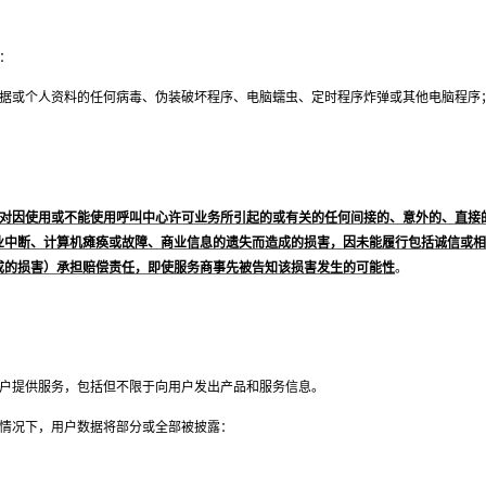
：
数据或个人资料的任何病毒、伪装破坏程序、电脑蠕虫、定时程序炸弹或其他电脑程序
对因使用或不能使用呼叫中心许可业务所引起的或有关的任何间接的、意外的、直接
业中断、计算机瘫痪或故障、商业信息的遗失而造成的损害，因未能履行包括诚信或相
成的损害）承担赔偿责任，即使服务商事先被告知该损害发生的可能性
。
户提供服务，包括但不限于向用户发出产品和服务信息。
情况下，用户数据将部分或全部被披露：