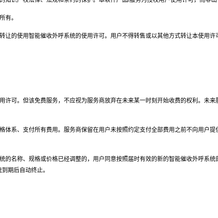
的知识产权法律、法规和条约的保护。本软件产品/服务为授权用户使用许可，而非出
所有。
转让的使用智能催收外呼系统的使用许可。用户不得转售或以其他方式转让本使用许
用许可。但该免费服务，不应视为服务商放弃在未来某一时刻开始收费的权利。未来
格体系、支付所有费用。服务商保留在用户未按照约定支付全部费用之前不向用户提供
统的名称、规格或价格已经调整的，用户同意按照届时有效的新的智能催收外呼系统
统到期后自动终止。