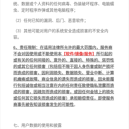
统、数据或个人资料的任何病毒、伪装破坏程序、电脑蠕
虫、定时程序炸弹或其他电脑程序；
（2）任何已知的漏洞、后门、恶意软件；
（3）其他可能对用户的系统安全造成损害的不安全内
容。
6
、责任限制：在适用法律所允许的最大范围内，服务商
不会对因使用或不能使用本
【软件
/
镜像
/
服务】
所引起的
或有关的任何间接的、意外的、直接的、特殊的、惩罚性
的或其它任何损害（包括但不限于因人身伤害或财产损坏
而造成的损害，因利润损失、数据损失、营业中断、计算
机瘫痪或故障、商业信息的遗失而造成的损害，因未能履
行包括诚信或相当注意在内的任何责任致使隐私泄露而造
成的损害，因疏忽而造成的损害，或因任何金钱上的损失
或任何其它损失而造成的损害）承担赔偿责任，即使服务
商事先被告知该损害发生的可能性
。
七、用户数据的使用和披露