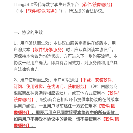
ThingJS-X零代码数字孪生开发平台
【软件/
镜像
/
服务】
（“本
【软件
/
镜像
/
服务】
”），所达成的合法协议。
一、协议的生效
1、用户确认而生效：本协议由服务商提供在线版本，用
户购买本
【软件
/
镜像
/
服务】
时，应认真阅读本协议后，
须保持本协议为勾选状态，方可进入下一步购买流程。本
协议一经用户确认，即具有合同效力，对服务商和用户具
有法律约束力。
2、用户使用而生效：用户可以通过
【下载、安装软件、
订阅、使用镜像、在线访问、获取服务】
（注：由服务商
根据商品种类选择相应表述），或其他方式使用本
【软件
/
镜像
/
服务】
。服务商会在相应环节提供本协议的在线版本
供用户阅读。
一旦用户以前述任一方式使用本
【软件
/
镜
像
/
服务】
，即表示用户已同意接受本协议中的所有条款。
如果用户不接受本协议中的条款，请不要使用本
【软件
/
镜
像
/
服务】
。