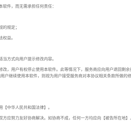
本软件，而无需承担任何责任：
规的规定；
法权益。
适当方式向用户提示修改内容。
的修改，用户有权停止使用本软件。此等情况下，服务商应向用户退回剩余
如用户继续使用本软件，则视为用户接受服务商对本协议相关条款所做的
用【中华人民共和国法律】。
双方应努力友好协商解决。如协商不成，任何一方均应向【被告所在地】