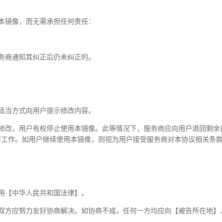
本镜像，而无需承担任何责任：
务商通知其纠正后仍未纠正的。
适当方式向用户提示修改内容。
的修改，用户有权停止使用本镜像。此等情况下，服务商应向用户退回剩余
要工作。如用户继续使用本镜像，则视为用户接受服务商对本协议相关条
用【中华人民共和国法律】。
双方应努力友好协商解决。如协商不成，任何一方均应向【被告所在地】