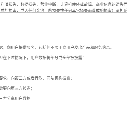
因利润损失、数据损失、营业中断、计算机瘫痪或故障、商业信息的遗失
造成的损害，或因任何金钱上的损失或任何其它损失而造成的损害）承担
据，向用户提供服务，包括但不限于向用户发出产品和服务信息。
但在下述情况下，用户数据将部分或全部被披露：
要求，向第三方或者行政、司法机构披露；
需要向第三方披露；
三方分享用户数据。