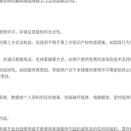
服务商的最高赔偿限额为【合同金额20%】
使用许可，并保证其版权的合法性。
任何第三方合法权益，包括但不限于第三方知识产权构成侵害。如因其行为
，并通过客服电话、在线客服等方式，向用户提供免费的咨询及技术支持
性和延续性。如因服务商原因，导致用户对于本镜像的使用许可需提前终止
偿责任。
系统、数据或个人资料的任何病毒、伪装破坏程序、电脑蠕虫、定时程序
内容。
务商不会对因使用或不能使用本镜像所引起的或有关的任何间接的、意外