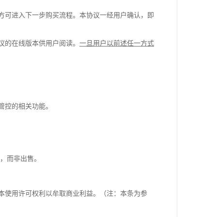
方可进入下一步购买流程。本协议一经用户确认，即
议的在线版本供用户阅读。
一旦用户以前述任一方式
管控的相关功能。
可，而非出售。
本使用许可权利以牟取商业利益。（注：本条为参