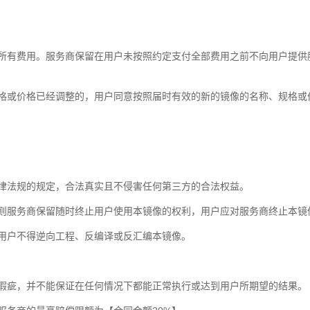
所有费用。服务商保留在用户未按照约定支付全部费用之前不向用户提供服
规格或价格已经调整的，用户同意按照届时有效的新的镜像的名称、规格或
律法规的规定，合法真实且不侵害任何第三方的合法权益。
否则服务商保留随时终止用户使用本镜像的权利，用户应对服务商终止本镜
用户不得逆向工程、反编译或反汇编本镜像。
瑕疵，并不能保证在任何情况下都能正常执行或达到用户所期望的结果。