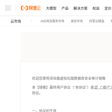
大模型
产品
解决方案
权益
定价
云市场
AI应用及服务市场
阿里云精选
类目市场
欢迎您使用深信服虚拟化版数据库安全审计镜像
本【镜像】最终用户协议（“本协议”）是
您（“用户”
协议。
一、协议的生效