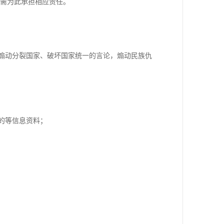
无需为此承担相应责任。
，煽动分裂国家、破坏国家统一的言论，煽动民族仇
明的等信息资料；