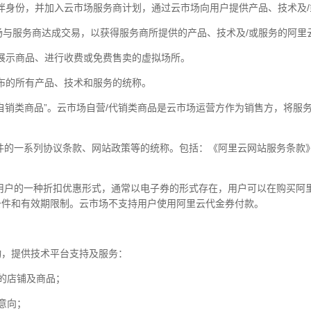
作伙伴身份，并加入云市场服务商计划，通过云市场向用户提供产品、技术及
云市场与服务商达成交易，以获得服务商所提供的产品、技术及/或服务的阿里
场中展示商品、进行收费或免费售卖的虚拟场所。
场发布的所有产品、技术和服务的统称。
商自销类商品”。云市场自营/代销类商品是云市场运营方作为销售方，将
提条件的一系列协议条款、网站政策等的统称。包括：《阿里云网站服务条
供给用户的一种折扣优惠形式，通常以电子券的形式存在，用户可以在购买
条件和有效期限制。云市场不支持用户使用阿里云代金券付款。
活动，提供技术平台支持及服务：
商的店铺及商品；
易意向；