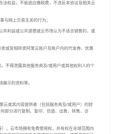
的合法权益，不偷逃应缴税费，不违反本协议及相关云
从事与网上交易无关的行为；
会公共利益或公共道德或云市场认为不适合销售的，或
5不转卖或变相转卖阿里云账户及账户内的代金券、优惠
目的，不得泄露其他服务商及/或用户或其他权利人的个
市场展示的资料等。
阿里云或其内容提供者（包括服务商及/或用户）的财
任何部分进行复制、复印、仿造、出售、转售、访
论等），云市场拥有免费使用权，并有权在全球范围内