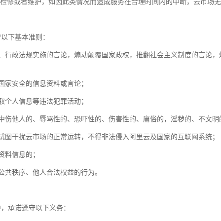
的进行检修或者维护，如因此类情况而造成服务在合理时间内的中断，云市场
守以下基本准则：
和法律、行政法规实施的言论，煽动颠覆国家政权，推翻社会主义制度的言论
及国家安全的信息资料或言论；
窃取个人信息等违法犯罪活动；
的、中伤他人的、辱骂性的、恐吓性的、伤害性的、庸俗的，淫秽的、不文
扰或试图干扰云市场的正常运转，不得非法侵入阿里云及国家的互联网系统；
输资料信息的；
社会公共秩序、他人合法权益的行为。
程中，承诺遵守以下义务：