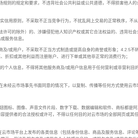
项云市场规则的规定和要求，不违背社会公共利益或公共道德，不得损害他人
遵守诚实信用原则，不采取不正当竞争行为，不扰乱网上交易的正常秩序，不
获得合法许可的除外）的、涉嫌侵犯他人知识产权或其它合法权益的、违背社
品或服务信息。
服务商及/或用户，不采取不正当方式制造或提高自身的商誉或形象；4.2.
惠、折扣或其他利益而注册账户、进行下单或其他非正常的消费行为；
或用户的个人信息，不得将其他服务商及/或用户信息用于任何营利或非营利
例如在未经云市场事先书面同意的情况下，以复制、传播等任何方式使用云
、按钮图标、图像、声音文件片段、数字下载、数据编辑和软件、商标都是
内容提供者的合法授权或许可，不得以任何目的对云市场的全部网页或其
或用户在云市场平台上发布的各类信息（包括身份信息、商品及服务信息、评