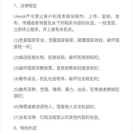
7、法律规定
Udesk严令禁止客户利用本网站制作、上传、复制、发
布、传播或者转载包含下列相关内容的信息，一经发现，
立即终止服务，并上报有关机关。
(1)危害国家安全，泄露国家秘密，颠覆国家政权，破坏国
家统一的；
(2)煽动民族仇恨、民族歧视，破坏民族团结的；
(3)破坏国家宗教政策，宣扬邪教和封建迷信的；
(4)散布谣言，扰乱社会秩序，破坏社会稳定的；
(5)散布淫秽、色情、赌博、暴力、凶杀、恐怖或者教唆犯
罪的；
(6)侮辱或者诽谤他人，侵害他人合法权益的；
(7)含有法律、行政法规禁止的其他内容的信息。
8、特别约定