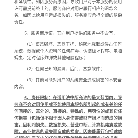
和延续性。如因服务商原因，导致用户对于本服务的使用
许可需提前终止的，服务商应对用户履行相应的退款义
务。如因此给用户造成损失的，服务商应承担全额的赔偿
责任。
5、服务商承诺，其向用户提供的服务中不含有：
（1）蓄意毁坏、恶意干扰、秘密地截取或侵占任何
系统、数据或个人资料的任何病毒、伪装破坏程序、电脑
蠕虫、定时程序炸弹或其他电脑程序；
（2）任何已知的漏洞、后门、恶意软件；
（3）其他可能对用户的系统安全造成损害的不安全
内容。
6
、责任限制：在适用法律所允许的最大范围内，服
务商不会对因使用或不能使用本服务所引起的或有关的任
何间接的、意外的、直接的、特殊的、惩罚性的或其它任
何损害（包括但不限于因人身伤害或财产损坏而造成的损
害，因利润损失、数据损失、营业中断、计算机瘫痪或故
障、商业信息的遗失而造成的损害，因未能履行包括诚信