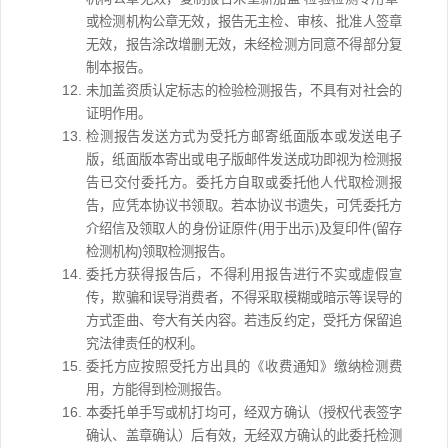
或检测机构公章无效，报告无主检、审核、批准人签章
无效，报告涂改增删无效，未经检测方同意不得部分复
制本报告。
未加盖资质认定标志的检验检测报告，不具有对社会的
证明作用。
检测报告发送方式为受托方邮寄纸面版本或发送电子
版，纸面版本寄出或电子版邮件发送成功即视为检测报
告已交付委托方。委托方自取或委托他人代取检测报
告，应凭本协议书领取。若本协议书遗失，可凭委托方
介绍信及领取人的身份证原件(用于出示)及复印件(留存
检测机构)领取检测报告。
委托方获得报告后，不得利用报告进行不实或虚假宣
传，欺骗和误导消费者，不得采取模糊或暗示等误导的
方式歪曲、夸大有关内容。若违反约定，受托方保留追
究法律责任的权利。
委托方应按照受托方出具的《收费通知》缴纳检测费
用，方能得到检测报告。
本委托单手写或机打均可，经双方确认（授权代表签字
确认、盖章确认）后有效，
无经双方确认的此委托检测