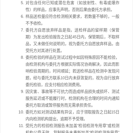
对包含任何已知或潜在危害（如放射性、有毒或爆炸
性）的样品，应事先声明，否则后果由委托方承担。
样品送检量应符合检测相关要求，若数量不够的，一般
不予收检。
委托方自愿放弃样品是指，送检样品的留样期（保管
期）为发出检验报告之日起45日内，保管期后，不取样
品，又未做任何说明的，视为委托方自愿放弃样品，由
受托方对其进行处置。
委托检验的样品在测试过程中如因特殊原因不能检验，
由检测机构与委托方根据实际情况协商解决，因此而影
响检验周期的，时间顺延；若送检样品在检测中发现问
题，经与委托方联系10日内未获答复的，视为自行放弃
委托检验，应支付相应检测费用。
因灾害、事故等不可抗力而造成样品损失或损坏、测试
服务延迟或不能履行时，检测机构在合理的时间内通知
委托方取消或暂停服务而无需承担责任。
委托方如对测试结果有异议，应于领取报告之日起15日
内向检测机构提出，逾期不予受理。
受托方的检验检测报告未加盖“检验检测专用章”或检测
机构公章无效，复制报告未重新加盖“检验检测专用章”