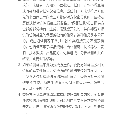
求外，未经另一方预先书面批准，任何一方均不得直接
或间接地批露任何保密信息。当任何一方未获得对方预
先的书面同意而向第三方批露对方保密信息时，应按法
庭裁决就对方的损害进行赔偿。“保密信息”指由提供方
全部或部分持有、生成、发现或开发的，并向接受方提
供的任何类型的保密或独有的信息，这种信息是非公开
的，或在通常情况下从其它独立渠道接受方不能获得
的，包括但不限于样品资料、商业秘密、技术秘诀、发
明、技术数据、产品配方、化学组成、分析检测和其它
结果，或商业策略等。
如果检测样品来源为委托方送检，委托方对样品及相关
信息的真实性负责，受托方的检测结果仅对来样负责，
且受托方仅对检测结果的准确性负责。委托方对于检测
结果不当使用所产生的直接或间接损失及一切法律后
果，承担全部责任。
委托方应认真详细填写本检验委托单相关内容，如有更
多送检信息需附加说明，可以附件形式附在本委托协议
书之后。由于填写错误造成的报告修改，应支付相关费
用。