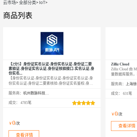
云市场
>
全部分类
>
IoT
>
商品列表
【2分5】身份证实名认证-身份实名认证-身份证二要
Zilliz Cloud
素验证-身份证实名认证-身份证核验接口-实名认证-身
Zilliz Cloud
份实名...
量数据库服务，提
【身份实名认证-身份证实名认证-身份证实名认证-身
验。使用 Zill
份实名认证-身份证二要素核验-身份证实名鉴权-身份
服务商：
署和扩展向量搜
证实名认证-身份实名认证】传入姓名、身份证号，校
供运维、优化及
服务商：
杭州数脉科技有限公司
成交：
631笔
验此二要素是否一致，同时返回生日、性别、籍贯等
信息。官方权威数据，仅供高质接口，实时校验结
成交：
4785笔
果，可支持高并发。年均超100亿次接口调用，欢迎采
购咨询享5折优惠！诚信老店◆口碑商家◆精益求精◆
0
￥
/次
品质保障◆金牌售后—阿里云6星级金牌服务商
0
￥
/次
查看详情
查看详情