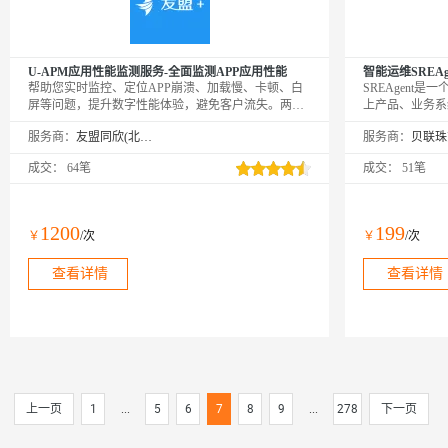
U-APM应用性能监测服务-全面监测APP应用性能
智能运维SREAg
帮助您实时监控、定位APP崩溃、加载慢、卡顿、白
SREAgent是
屏等问题，提升数字性能体验，避免客户流失。两行
上产品、业务系
代码，开启应用性能提升之路。PS：购买成功后，需
丰富的运维经验Sk
服务商：
友盟同欣(北京)科技有限公司
服务商：
要在友盟+激活页面https://account.umeng.com/activate进
警根因分析、巡
行绑定激活才可以正常使用。
动生成，MTT
成交：
64笔
成交：
51笔
需改造。
1200
199
￥
/次
￥
/次
查看详情
查看详情
上一页
1
...
5
6
7
8
9
...
278
下一页