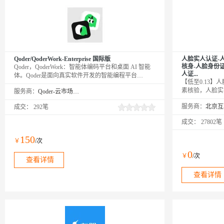
Qoder/QoderWork-Enterprise 国际版
人脸实人认证-
核身-人脸身份
Qoder，QoderWork：智能体编码平台和桌面 AI 智能
人证...
体。Qoder是面向真实软件开发的智能编程平台
【低至0.13
（Agentic Coding Platform），提供AI原生IDE、
素核验，人脸实
服务商：
Qoder-云市场精选店
JetBrains插件和CLI三种使用方式。QoderWork 是桌面
身份证比对，人
智能助手，将Agent能力从编程扩展到日常办公。用户
服务商：
成交：
292笔
人脸认证，身份
以自然语言描述需求，Qoder Work自动规划、执行并
证比对,身份证
交付成果。
成交：
27802笔
证、活体检测人
图片，与 权威
150
￥
/次
0
￥
/次
查看详情
查看详情