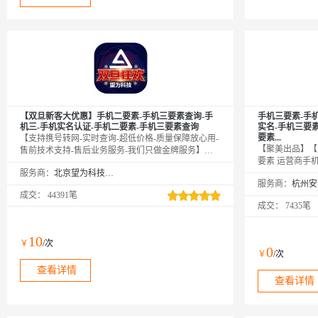
【双旦新客大优惠】手机二要素-手机三要素查询-手
手机三要素-手
机三-手机实名认证-手机二要素-手机三要素查询
实名-手机三要
要素...
【支持携号转网-实时查询-超低价格-质量保障放心用-
【聚美出品】【
售前技术支持-售后业务服务-我们只做金牌服务】手
要素 运营商手
机三要素接口通过比对姓名、身份证号、手机号的一
服务商：
北京望为科技有限公司
要素 运营商手
致性，核验用户身份信息的真伪。可同时使用手机三
服务商：
要素 手机三要
要素实名接口与手机二要素实名接口。【手机三要素
成交：
44391笔
机三要素实名认
实名认证-运营商实名认证-手机三要素-手机二要素实
成交：
7435笔
三要素认证 手
名-手机二要素-手机三要素核验-手机三要素-手机二要
实名 手机三要
素-手机三要素-手机二要素-手机三要素-手机三要素】
机三要素实名 
10
￥
/次
三要素 手机三
0
￥
/次
验证 手机三要
查看详情
机三要素验证 手机
查看详情