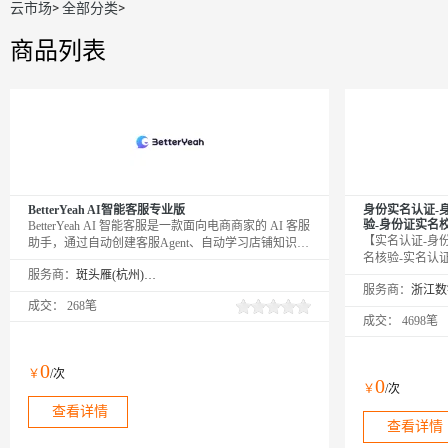
云市场
>
全部分类
>
商品列表
BetterYeah AI智能客服专业版
身份实名认证-
验-身份证实名
BetterYeah AI 智能客服是一款面向电商商家的 AI 客服
【实名认证-身
助手，通过自动创建客服Agent、自动学习店铺知识，
名核验-实名认
自动测试，达到高准确率后上线，高效实现高转化
服务商：
斑头雁(杭州)智能科技有限责任公司
要素-身份实名
率。
服务商：
素验证】★输入
成交：
268笔
一致，同时返回
成交：
4698笔
数据，零缓存毫
口。24h不间
品类接口专家
0
￥
/次
0
￥
/次
查看详情
查看详情