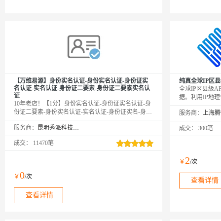
【万维易源】身份实名认证-身份实名认证-身份证实
纯真全球IP区县
名认证-实名认证-身份证二要素-身份证二要素实名认
全球IP区县级A
证
据。利用IP地
10年老店！【1分】身份实名认证-身份证实名认证-身
化营销等方面优化
份证二要素-身份实名认证-实名认证-身份证实名-身份
服务商：
2005年，专注
证实名认证-身份证实名认证接口-身份实名认证-身份
分析服务。
服务商：
昆明秀派科技有限公司
成交：
300笔
证实名认证-身份证二要素-实名认证接口-身份证实名
认证-身份实名认证-身份证实名验证-身份证实名认证
成交：
11470笔
核验校验-身份实名认证-身份证实名认证接口-身份证
二要素核验-身份实名认证-身份证二要素认证】传入
2
￥
/次
姓名、身份证号，核验二要素是否一致，返回生日、
性别、籍贯等信息。官方权威数据，在线联网核验，0
0
￥
/次
缓存。
查看详情
查看详情