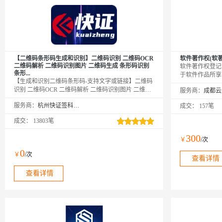
【二维码条形码生成和识别】二维码识别 二维码OCR
软件著作权(软著
二维码解析 二维码识别图片 二维码生成 条形码识别
软件著作权登记
条形...
于软件作品所享
【生成和识别二维码条形码-支持文字或链接】二维码
护，面临剽窃、
识别 二维码OCR 二维码解析 二维码识别图片 二维码
服务商：
材料
生成 条形码识别 条形码解析 条形码识-二维码识别-二
服务商：
杭州快证签科技有限公司
成交：
157笔
维码扫描-二维码解码-二维码识读-图片二维码文字识
别-二维码图片扫描-二维码文字解析-QR 码识别-对图
成交：
13803笔
片中的二维码图片识别、条形码进行检测和识别，返
回存储的文字信息及链接信息
300
￥
/次
0
￥
/次
查看详情
查看详情