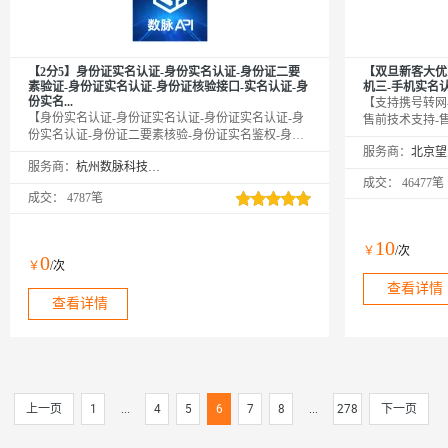
【2分5】身份证实名认证-身份实名认证-身份证二要
【双旦新客大优
素验证-身份证实名认证-身份证核验接口-实名认证-身
机三-手机实名
份实名...
【支持携号转网
【身份实名认证-身份证实名认证-身份证实名认证-身
售前技术支持-
份实名认证-身份证二要素核验-身份证实名鉴权-身份
机三要素接口通
证实名认证-身份实名认证】传入姓名、身份证号，校
服务商：
致性，核验用户
服务商：
杭州数脉科技有限公司
验此二要素是否一致，同时返回生日、性别、籍贯等
要素实名接口与
成交：
46477笔
信息。官方权威数据，仅供高质接口，实时校验结
实名认证-运营
成交：
4787笔
果，可支持高并发。年均超100亿次接口调用，欢迎采
名-手机二要素
购咨询享5折优惠！诚信老店◆口碑商家◆精益求精◆
素-手机三要素
品质保障◆金牌售后—阿里云6星级金牌服务商
10
￥
/次
0
￥
/次
查看详情
查看详情
上一页
1
...
4
5
6
7
8
...
278
下一页