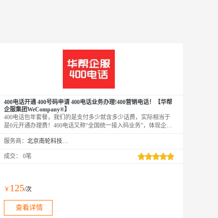
400电话开通 400号码申请 400电话业务办理!400营销电话！【华帮
企服集团WeCompany®】
400电话包年套餐，我们的是支付多少就含多少话费，实际相当于
是0元开通办理费！400电话又称“全国统一接入码业务”，体现企业
用户至上服务意识，也是企业信誉和实力的象征，您值得拥有！
服务商：
北京南轮科技有限公司
成交：
0笔
125
￥
/次
查看详情