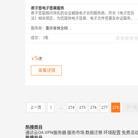
君子签电子签章服务
君子签是国内领先的全证据链电子合同服务商，符合《电子签名
法》相关规定，为您提供电子签章、电子文件签署及存证服务，同
时整合提供在线公证、司法鉴定、仲裁、代理维权和律师服务。快
服务商：
重庆易保全网络科技有限公司
捷合规高效，130万+企业共同选择。
成交：
3笔
5
￥
/次
查看详情
上一页
1
...
274
275
276
277
278
下一页
热搜类目
通达云OA
VPN服务器
服务市场
数据迁移
环境配置
免费活
热搜产品