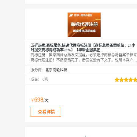
五折热卖.商标服务.快速代理商标注册【商标总局备案单位，24小
时提交商标局成功率95%】【华帮企服集团...
商标注册：国家商标总局发文提醒，必须选择商标总局备案单位来
商标代理注册！不然您钱花了，后面就没有下文了。说明本款产品
是五折价格，没有利润，不含发票，如要开发票请您加8%费用，
服务商：
北京南轮科技有限公司
望理解！
成交：
0笔
698
￥
/次
查看详情