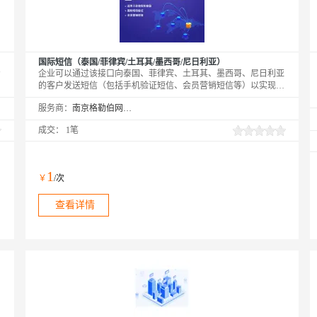
国际短信（泰国/菲律宾/土耳其/墨西哥/尼日利亚）
专
企业可以通过该接口向泰国、菲律宾、土耳其、墨西哥、尼日利亚
的客户发送短信（包括手机验证短信、会员营销短信等）以实现业
务。我们支持200+以上的国家和地区，如果您在云市场上找不到需
服务商：
南京格勒伯网络科技有限公司
要的国家和地区，请联系我们：info@geekforbest.com。
成交：
1笔
1
￥
/次
查看详情