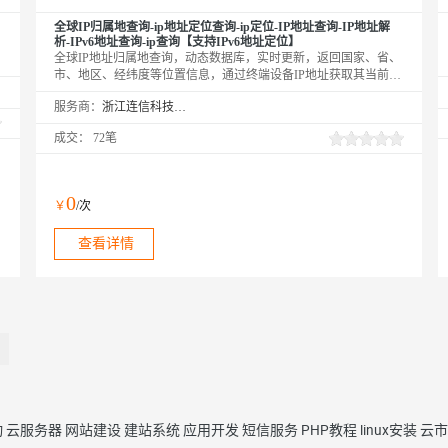
全球IP归属地查询-ip地址定位查询-ip定位-IP地址查询-IP地址解
析-IPv6地址查询-ip查询【支持IPv6地址定位】
全球IP地址归属地查询，动态数据库，实时更新，返回国家、省、
市、地区、经纬度等位置信息，通过终端设备IP地址获取其当前所
在地理位置，精确到市级，常用于显示当地城市天气预报、初始化
服务商：
浙江连信科技有限公司
用户城市等非精确定位场景。IP定位支持IPv6地址定位。
成交：
72笔
0
￥
/次
查看详情
动
云服务器
网站建设
建站系统
应用开发
短信服务
PHP教程
linux安装
云市