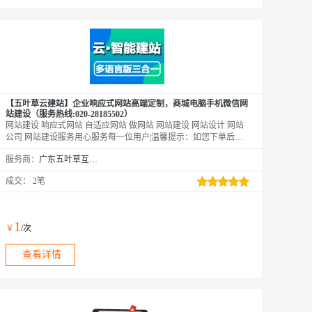
【五叶草云建站】企业响应式网站高端定制，商城电脑手机微信网
站建设（服务热线:020-28185502）
网站建设 响应式网站 自适应网站 做网站 网站建设 网站设计 网站
公司 网站建设服务用心服务每一位用户|温馨提示：如您下单后无
法找到管理站点【https://www.wuyecao.net（复制访问）进入五叶草
服务商：
广东五叶草互联网科技有限公司
官网→【点击右上角（阿里云免登）】→查看已购买产品（如遇问
题，联系售后）】【该产品合适各个行业，多行业网站建设解决方
成交：
2笔
案】
1
￥
/次
查看详情