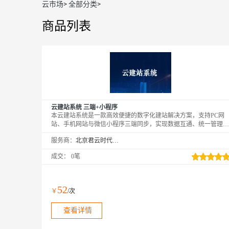
云市场
>
全部分类
>
商品列表
云建站系统 三端+小程序
本云建站系统是一款高效便捷的数字化建站解决方案，支持PC网
站、手机网站与微信小程序三端同步，实现数据互通、统一管理。
系统内置丰富行业模板，采用可视化操作，无需代码基础即可快速
服务商：
北京君云时代科技有限公司
搭建专业网站。配备独立IP与高速访问空间，助力网站稳定运行与
搜索引擎收录。支持在线客服、会员管理、信息发布等实用功能，
成交：
0笔
满足企业展示与营销需求。提供专业团队技术支持，从搭建到上线
全程指导，保障使用顺畅。适用于各类企业打造品牌形象、拓展线
上渠道，实现多端覆盖与高效运营，助力数字化转型稳步推进。
52
￥
/次
查看详情