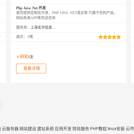
Php Java .Net 开发
我司提供定制化开发，PHP JAVA .NET语言等 只属于您的产品，
网站各类APP等欢迎咨询
服务商：
上海玄华信息科技发展有限公司
成交：
0笔
800
￥
/次
查看详情
动
云服务器
网站建设
建站系统
应用开发
短信服务
PHP教程
linux安装
云市