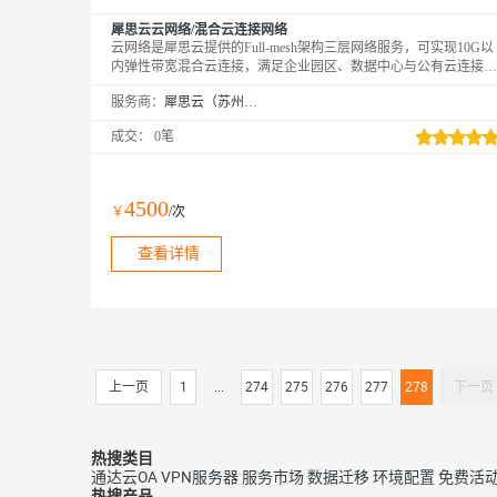
犀思云云网络/混合云连接网络
云网络是犀思云提供的Full-mesh架构三层网络服务，可实现10G以
内弹性带宽混合云连接，满足企业园区、数据中心与公有云连接，
以及混合云、混合多云连接等多类综合应用场景的全连接服务。通
服务商：
犀思云（苏州）云计算有限公司
过其快速部署与灵活扩展的能力，确保服务能够迅速上线并随业务
需求轻松调整。
成交：
0笔
4500
￥
/次
查看详情
上一页
1
...
274
275
276
277
278
下一页
热搜类目
通达云OA
VPN服务器
服务市场
数据迁移
环境配置
免费活
热搜产品