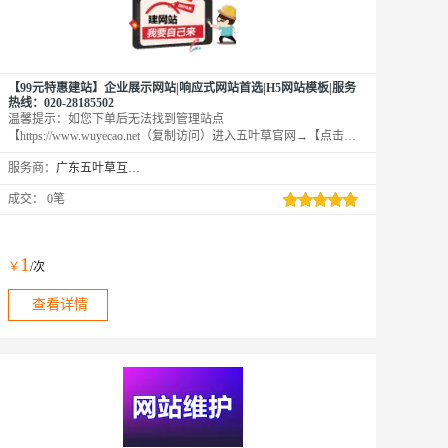
【99元特惠建站】企业展示网站|响应式网站首选|H5网站模板|服务
热线：020-28185502
温馨提示：如您下单后无法找到管理站点
【https://www.wuyecao.net（复制访问）进入五叶草官网→【点击右
上角（阿里云免登）】→查看已购买产品（如遇问题，联系售
服务商：
广东五叶草互联网科技有限公司
后）】【该产品合适各个行业，多行业网站建设解决方案】网站建
设服务商用心服务每一位用户云响应式模板库地址：
成交：
0笔
http://aliyun.wuyecao.net/h5muban.html（复制访问）
1
￥
/次
查看详情