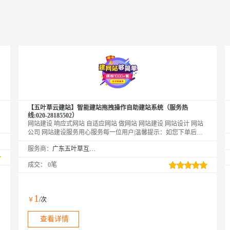
【五叶草云建站】智能建站拖拽操作自助建站系统（服务热
线:020-28185502）
网站建设 响应式网站 自适应网站 做网站 网站建设 网站设计 网站
公司 网站建设服务用心服务每一位用户|温馨提示：如您下单后无
法找到管理站点【https://www.wuyecao.net（复制访问）进入五叶草
服务商：
广东五叶草互联网科技有限公司
官网→【点击右上角（阿里云免登）】→查看已购买产品（如遇问
题，联系售后）】【该产品合适各个行业，多行业网站建设解决方
成交：
0笔
案】
1
￥
/次
查看详情