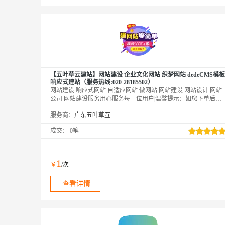
【五叶草云建站】网站建设 企业文化网站 织梦网站 dedeCMS模板
响应式建站（服务热线:020-28185502）
网站建设 响应式网站 自适应网站 做网站 网站建设 网站设计 网站
公司 网站建设服务用心服务每一位用户|温馨提示：如您下单后无
法找到管理站点【https://www.wuyecao.net（复制访问）进入五叶草
服务商：
广东五叶草互联网科技有限公司
官网→【点击右上角（阿里云免登）】→查看已购买产品（如遇问
题，联系售后）】【该产品合适各个行业，多行业网站建设解决方
成交：
0笔
案】
1
￥
/次
查看详情